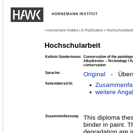
HORNEMANN INSTITUT
Hornemann Institut
E-Publication
Hochschularbei
>
>
>
Hochschularbeit
Kathrin Sündermann:
Conservation of the painting
Alkydresins – Technology I Ap
conservation
Sprache:
Original
- Übers
Seitenübersicht:
Zusammenfa
weitere Anga
Zusammenfassung:
This diploma thes
binder in paint. T
degradation are i