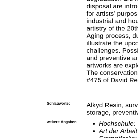
disposal are intr
for artists’ purpo
industrial and h
artistry of the 20t
Aging process, du
illustrate the up
challenges. Possib
and preventive an
artworks are expl
The conservation 
#475 of David Re
Schlagworte:
Alkyd Resin, surv
storage, prevent
weitere Angaben:
Hochschule:
Art der Arbei