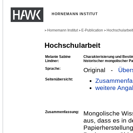
HORNEMANN INSTITUT
Hornemann Institut
E-Publication
Hochschularbei
>
>
>
Hochschularbeit
Melanie Sabine
Charakterisierung und Best
Lindner:
historischer mongolischer P
Sprache:
Original -
Über
Seitenübersicht:
Zusammenfa
weitere Anga
Zusammenfassung:
Mongolische Wis
aus, dass es in 
Papierherstellung