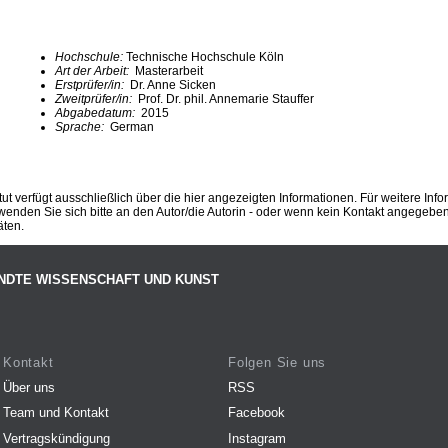
Hochschule:
Technische Hochschule Köln
Art der Arbeit:
Masterarbeit
Erstprüfer/in:
Dr. Anne Sicken
Zweitprüfer/in:
Prof. Dr. phil. Annemarie Stauffer
Abgabedatum:
2015
Sprache:
German
ut verfügt ausschließlich über die hier angezeigten Informationen. Für weitere Inf
enden Sie sich bitte an den Autor/die Autorin - oder wenn kein Kontakt angegeben i
äten.
NDTE WISSENSCHAFT UND KUNST
Kontakt
Folgen Sie uns
Über uns
RSS
Team und Kontakt
Facebook
Vertragskündigung
Instagram