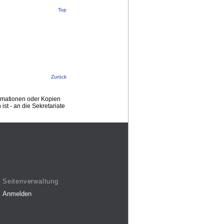
Top
Zurück
ormationen oder Kopien
st - an die Sekretariate
Seitenverwaltung
Anmelden