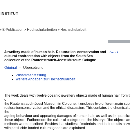
INSTITUT
E-Publication
Hochschularbeiten
Hochschularbeit
>
>
>
Jewellery made of human hair- Restoration, conservation and
Zurück
cultural confrontation with objects from the South Sea
collection of the Rautenstrauch-Joest Museum Cologne
Original
- Übersetzung
Zusammenfassung
weitere Angaben zur Hochschularbeit
The work deals with twelve oceanic jewellery objects made of human hair from t
of
the Rautenstrauch-Joest Museum in Cologne. It encloses two different main subj
restoration/conservation and the ethical discussion. This contains the chemical 
the
ageing behaviour and appearing damages of human hair, as well as the practical
these objects. Furthermore the cultur-al background, the history of the objects a
methods were described. Besides that studies of materials and their results as we
with pesti-cide-loaded cultural goods are explained.