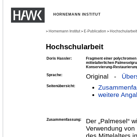
HORNEMANN INSTITUT
Hornemann Institut
E-Publication
Hochschularbei
>
>
>
Hochschularbeit
Doris Hassler:
Fragment einer polychromen 
mittelalterlichen Palmeselgr
Konservierung-Restaurierun
Sprache:
Original -
Über
Seitenübersicht:
Zusammenfa
weitere Anga
Zusammenfassung:
Der „Palmesel“ wi
Verwendung von p
des Mittelalters 