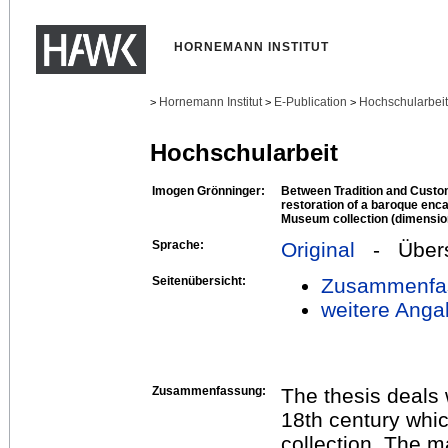
HORNEMANN INSTITUT
Hornemann Institut
E-Publication
Hochschularbei
>
>
>
Hochschularbeit
Imogen Grönninger:
Between Tradition and Custo
restoration of a baroque enca
Museum collection (dimension
Sprache:
Original
- Übers
Seitenübersicht:
Zusammenfa
weitere Anga
Zusammenfassung:
The thesis deals 
18th century whi
collection. The m