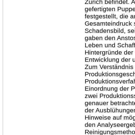
Zürich befindet. 
gefertigten Pup
festgestellt, die
Gesamteindruck s
Schadensbild, s
gaben den Anstoss
Leben und Schaff
Hintergründe der
Entwicklung der 
Zum Verständnis d
Produktionsgeschi
Produktionsverfah
Einordnung der P
zwei Produktions
genauer betracht
der Ausblühungen
Hinweise auf mög
den Analyseerge
Reinigungsmetho