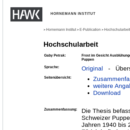
HORNEMANN INSTITUT
Hornemann Institut
E-Publication
Hochschularbei
>
>
>
Hochschularbeit
Gaby Petrak:
Frost im Gesicht Ausblühung
Puppen
Sprache:
Original
- Übers
Seitenübersicht:
Zusammenfa
weitere Anga
Download
Zusammenfassung:
Die Thesis befas
Schweizer Puppe
Jahren 1940 bis 2