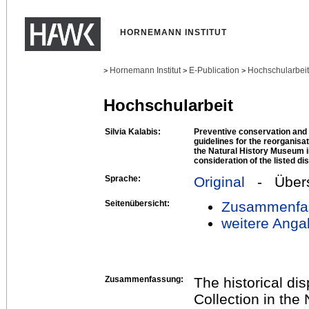
HORNEMANN INSTITUT
Hornemann Institut
E-Publication
Hochschularbei
>
>
>
Hochschularbeit
Silvia Kalabis:
Preventive conservation and 
guidelines for the reorganisat
the Natural History Museum i
consideration of the listed d
Sprache:
Original
- Übers
Seitenübersicht:
Zusammenfa
weitere Anga
Zusammenfassung:
The historical di
Collection in the