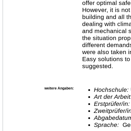
offer optimal safe
However, it is n
building and all t
dealing with clima
and mechanical st
the situation pro
different demands
were also taken i
Easy solutions to
suggested.
weitere Angaben:
Hochschule:
Art der Arbei
Erstprüfer/in
Zweitprüfer/
Abgabedatu
Sprache:
Ge