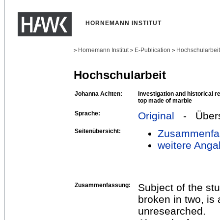
HORNEMANN INSTITUT
Hornemann Institut
E-Publication
Hochschularbei
>
>
>
Hochschularbeit
Johanna Achten:
Investigation and historical r
top made of marble
Sprache:
Original
- Übers
Seitenübersicht:
Zusammenfa
weitere Anga
Zusammenfassung:
Subject of the st
broken in two, is 
unresearched.