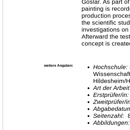
Goslar. As part of
painting is reco
production proce
the scientific stu
investigations on
Afterward the tes
concept is create
weitere Angaben:
Hochschule:
Wissenschaft
Hildesheim/H
Art der Arbei
Erstprüfer/in
Zweitprüfer/
Abgabedatu
Seitenzahl:
Abbildungen