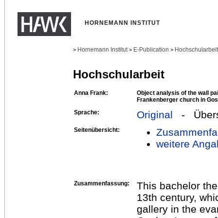
HORNEMANN INSTITUT
Hornemann Institut
E-Publication
Hochschularbei
>
>
>
Hochschularbeit
Anna Frank:
Object analysis of the wall pai
Frankenberger church in Gosl
Sprache:
Original
- Übers
Seitenübersicht:
Zusammenfa
weitere Anga
Zusammenfassung:
This bachelor the
13th century, whi
gallery in the ev