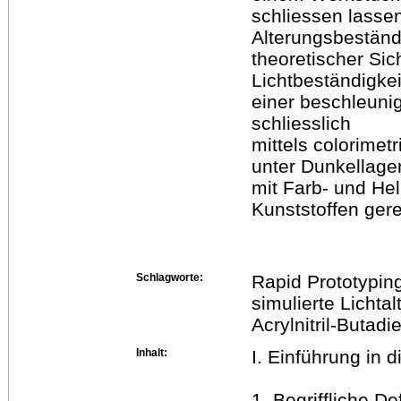
schliessen lasse
Alterungsbeständ
theoretischer Sich
Lichtbeständigke
einer beschleunig
schliesslich
mittels colorime
unter Dunkellager
mit Farb- und He
Kunststoffen ger
Schlagworte:
Rapid Prototyping
simulierte Lichta
Acrylnitril-Butadi
Inhalt:
I. Einführung in 
1. Begriffliche D