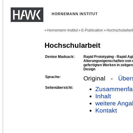
HORNEMANN INSTITUT
Hornemann Institut
E-Publication
Hochschularbei
>
>
>
Hochschularbeit
Denise Madsack:
Rapid Prototyping - Rapid Ag
Alterungseigenschaften von m
gefertigten Werken in zeitge
Design
Sprache:
Original -
Über
Seitenübersicht:
Zusammenfa
Inhalt
weitere Anga
Kontakt