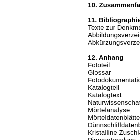
10. Zusammenf
11. Bibliographi
Texte zur Denkmal
Abbildungsverzei
Abkürzungsverze
12. Anhang
Fototeil
Glossar
Fotodokumentati
Katalogteil
Katalogtext
Naturwissenschaf
Mörtelanalyse
Mörteldatenblätt
Dünnschliffdaten
Kristalline Zusch
Pigmentanalyse.