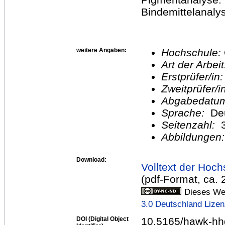
Bindemittelanaly
weitere Angaben:
Hochschule:
Art der Arbei
Erstprüfer/in
Zweitprüfer/
Abgabedatu
Sprache:
De
Seitenzahl:
3
Abbildungen
Download:
Volltext der Hoch
(pdf-Format, ca.
Dieses Wer
3.0 Deutschland Lize
DOI (Digital Object
10.5165/hawk-hhg