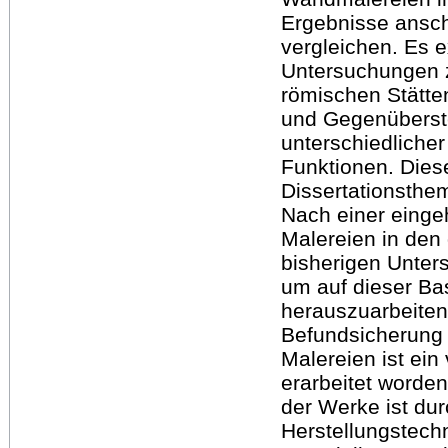
Ergebnisse anschl
vergleichen. Es ex
Untersuchungen 
römischen Stätte
und Gegenüberst
unterschiedliche
Funktionen. Dies
Dissertationsthe
Nach einer einge
Malereien in den
bisherigen Unte
um auf dieser Bas
herauszuarbeiten.
Befundsicherung 
Malereien ist ei
erarbeitet worden
der Werke ist du
Herstellungstech