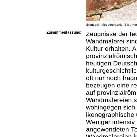
Grenzach, Megalographie (Bildunter
Zusammenfassung:
Zeugnisse der te
Wandmalerei sind
Kultur erhalten. 
provinzialrömisc
heutigen Deutsch
kulturgeschichtli
oft nur noch fra
bezeugen eine re
auf provinzialrö
Wandmalereien si
wohingegen sich 
ikonographische u
Weniger intensiv 
angewendeten Tec
Wandmalereien in