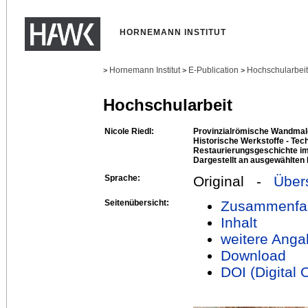
HORNEMANN INSTITUT
Hornemann Institut
E-Publication
Hochschularbei
>
>
>
Hochschularbeit
Nicole Riedl:
Provinzialrömische Wandmale
Historische Werkstoffe - Tec
Restaurierungsgeschichte i
Dargestellt an ausgewählten 
Sprache:
Original -
Über
Seitenübersicht:
Zusammenfa
Inhalt
weitere Anga
Download
DOI (Digital O