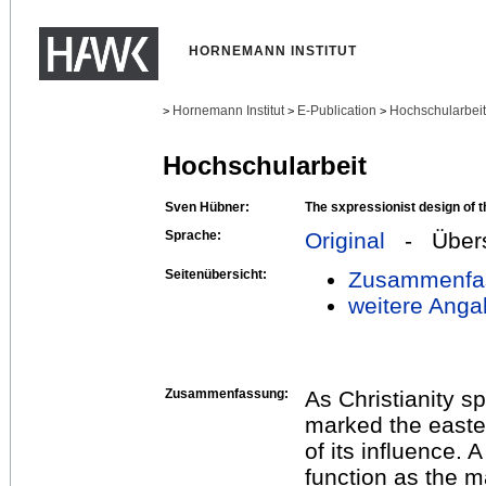
HORNEMANN INSTITUT
Hornemann Institut
E-Publication
Hochschularbei
>
>
>
Hochschularbeit
Sven Hübner:
The sxpressionist design of t
Sprache:
Original
- Übers
Seitenübersicht:
Zusammenfa
weitere Anga
Zusammenfassung:
As Christianity sp
marked the east
of its influence. A
function as the m