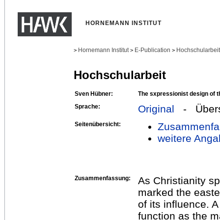
HORNEMANN INSTITUT
Hornemann Institut
E-Publication
Hochschularbei
>
>
>
Hochschularbeit
Sven Hübner:
The sxpressionist design of t
Sprache:
Original
- Übers
Seitenübersicht:
Zusammenfa
weitere Anga
Zusammenfassung:
As Christianity sp
marked the east
of its influence. A
function as the m