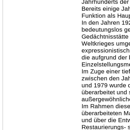
Jahrhunderts der 
Bereits einige J
Funktion als Haup
In den Jahren 19
bedeutungslos g
Gedächtnisstätte 
Weltkrieges umge
expressionistisch
die aufgrund der 
Einzelstellungs
Im Zuge einer t
zwischen den Ja
und 1979 wurde 
überarbeitet und 
außergewöhnliche
Im Rahmen dieser
überarbeiteten Ma
und über die Ent
Restaurierungs- 