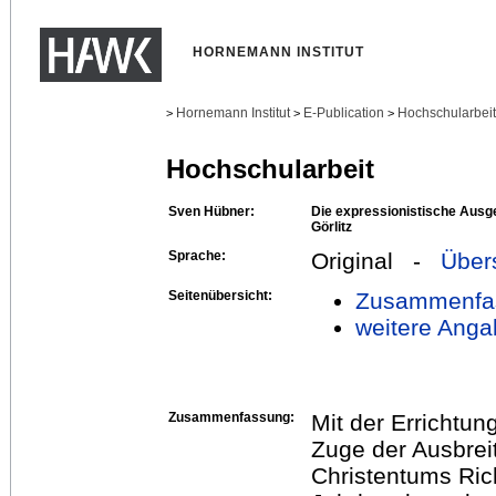
HORNEMANN INSTITUT
Hornemann Institut
E-Publication
Hochschularbei
>
>
>
Hochschularbeit
Sven Hübner:
Die expressionistische Ausge
Görlitz
Sprache:
Original -
Über
Seitenübersicht:
Zusammenfa
weitere Anga
Zusammenfassung:
Mit der Errichtung
Zuge der Ausbrei
Christentums Ric