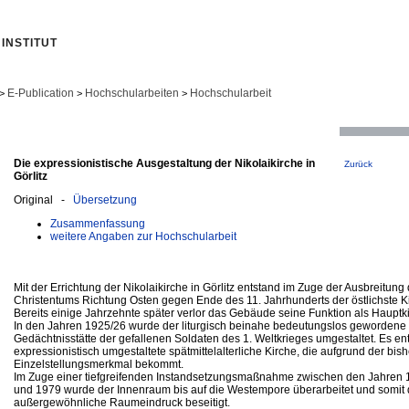
INSTITUT
E-Publication
Hochschularbeiten
Hochschularbeit
>
>
>
Die expressionistische Ausgestaltung der Nikolaikirche in
Zurück
Görlitz
Original -
Übersetzung
Zusammenfassung
weitere Angaben zur Hochschularbeit
Mit der Errichtung der Nikolaikirche in Görlitz entstand im Zuge der Ausbreitung
Christentums Richtung Osten gegen Ende des 11. Jahrhunderts der östlichste K
Bereits einige Jahrzehnte später verlor das Gebäude seine Funktion als Hauptk
In den Jahren 1925/26 wurde der liturgisch beinahe bedeutungslos gewordene
Gedächtnisstätte der gefallenen Soldaten des 1. Weltkrieges umgestaltet. Es en
expressionistisch umgestaltete spätmittelalterliche Kirche, die aufgrund der bis
Einzelstellungsmerkmal bekommt.
Im Zuge einer tiefgreifenden Instandsetzungsmaßnahme zwischen den Jahren
und 1979 wurde der Innenraum bis auf die Westempore überarbeitet und somit 
außergewöhnliche Raumeindruck beseitigt.