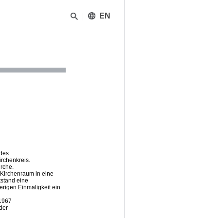
EN
 des
irchenkreis.
irche.
 Kirchenraum in eine
tstand eine
herigen Einmaligkeit ein
 1967
der