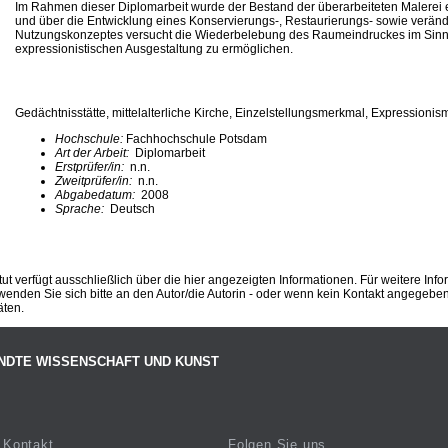
Im Rahmen dieser Diplomarbeit wurde der Bestand der überarbeiteten Malerei e
und über die Entwicklung eines Konservierungs-, Restaurierungs- sowie verän
Nutzungskonzeptes versucht die Wiederbelebung des Raumeindruckes im Sinn
expressionistischen Ausgestaltung zu ermöglichen.
Gedächtnisstätte, mittelalterliche Kirche, Einzelstellungsmerkmal, Expression
Hochschule:
Fachhochschule Potsdam
Art der Arbeit:
Diplomarbeit
Erstprüfer/in:
n.n.
Zweitprüfer/in:
n.n.
Abgabedatum:
2008
Sprache:
Deutsch
ut verfügt ausschließlich über die hier angezeigten Informationen. Für weitere Inf
enden Sie sich bitte an den Autor/die Autorin - oder wenn kein Kontakt angegeben i
äten.
NDTE WISSENSCHAFT UND KUNST
Kontakt
Folgen Sie uns