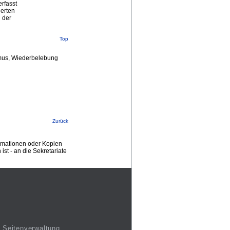
rfasst
derten
 der
Top
ismus, Wiederbelebung
Zurück
ormationen oder Kopien
st - an die Sekretariate
Seitenverwaltung