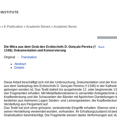
INSTITUTE
e
E-Publication
Academic theses
Academic thesis
>
>
>
Die Mitra aus dem Grab des Erzbischofs D. Gonçalo Pereira (†
Back
1348). Dokumentation und Konservierung
Original -
Translation
Abstract
Details
Diese Arbeit beschäftigt sich mit der Untersuchung, Dokumentation und der Kons
aus dem Sarkophag des Erzbischofs D. Gonçalo Pereira (†1348) in der Kathedra
geborgen worden ist. Das Textil datiert ins ausgehende 12. oder beginnende 13. 
vier Fragmenten erhalten. Mit Metallfadenstickerei in versenkter Anlegetechnik 
Kopfbedeckung und die Schauseiten der Bänder mit figürlichen Darstellungen b
bestehen aus mehreren Lagen Seiden- und Leinengeweben; die Kopfbedeckung 
Versteifung aus Pergament auf.
Das Textil hat sich ohne grössere, verändernde Eingriffe erhalten. Ebenso sind a
seiner Herstellung verwendet wurden, vorhanden. Ihr Erhaltungszustand ist bed
Grabsituation beeinträchtigt. Die Fragmente weisen starke Verformungen auf, du