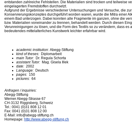
entstanden zahlreiche Fehlstellen. Die Materialien sind trocken und teilweise v
eingelagerten Fremdstoffen durchsetzt.
Aufgrund der Ergebnisse verschiedener Untersuchungen und Versuche, die zur
Konservierungskonzeptes durchgeführt worden waren, wurde die Mitra einer A
einem Bad unterzogen. Dabei konnten alle Fragmente im ganzen, ohne die ver
bzw. Materialien voneinander zu trennen, behandelt werden. Durch diesen Eingr
Verunreinigungen zu lösen, und die Form des Textils so zu verändern, dass es a
bedeutendes mittelalterliches Kunstwerk leichter erfahrbar wird.
academic institution:
Abegg-Stiftung
kind of theses:
Diplomarbeit
main Tutor:
Dr. Regula Schorta
assistant Tutor:
Mag. Gisela Illek
date:
2002
Language:
Deutsch
pages:
150
pictures:
64
Anfragen / inquiries:
Abegg-Stiftung
Werner Abegg-Strasse 67
CH-3132 Riggisberg, Schweiz
Tel.: 0041 (0)31 808 12 01
Fax: 0041 (0)31 808 12 00
E-Mail: info@abegg-stiftung.ch
Homepage:
http://www.abegg-stiftung.ch