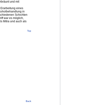
erbräunt und mit
 Erarbeitung eines
lkoholbehandlung in
schiedenen Schichten
iff war es möglich,
ls Mitra und auch als
Top
Back