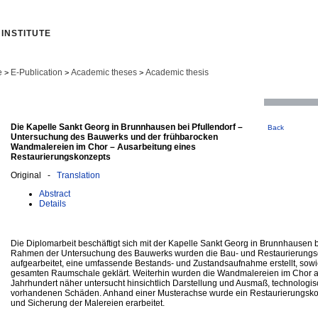
INSTITUTE
e
E-Publication
Academic theses
Academic thesis
>
>
>
Die Kapelle Sankt Georg in Brunnhausen bei Pfullendorf –
Back
Untersuchung des Bauwerks und der frühbarocken
Wandmalereien im Chor – Ausarbeitung eines
Restaurierungskonzepts
Original -
Translation
Abstract
Details
Die Diplomarbeit beschäftigt sich mit der Kapelle Sankt Georg in Brunnhausen be
Rahmen der Untersuchung des Bauwerks wurden die Bau- und Restaurierungs
aufgearbeitet, eine umfassende Bestands- und Zustandsaufnahme erstellt, sowie
gesamten Raumschale geklärt. Weiterhin wurden die Wandmalereien im Chor a
Jahrhundert näher untersucht hinsichtlich Darstellung und Ausmaß, technolog
vorhandenen Schäden. Anhand einer Musterachse wurde ein Restaurierungskon
und Sicherung der Malereien erarbeitet.