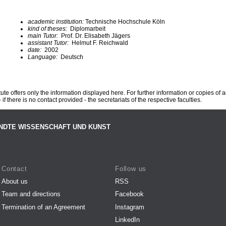
academic institution:
Technische Hochschule Köln
kind of theses:
Diplomarbeit
main Tutor:
Prof. Dr. Elisabeth Jägers
assistant Tutor:
Helmut F. Reichwald
date:
2002
Language:
Deutsch
te offers only the information displayed here. For further information or copies of
 if there is no contact provided - the secretariats of the respective faculties.
NDTE WISSENSCHAFT UND KUNST
Contact
Follow us
About us
RSS
Team and directions
Facebook
Termination of an Agreement
Instagram
LinkedIn