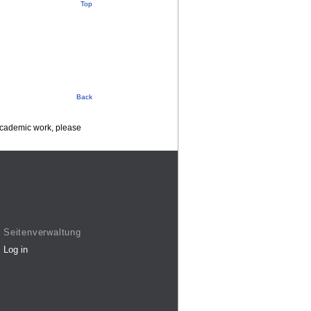
Top
Back
 academic work, please
Seitenverwaltung
Log in