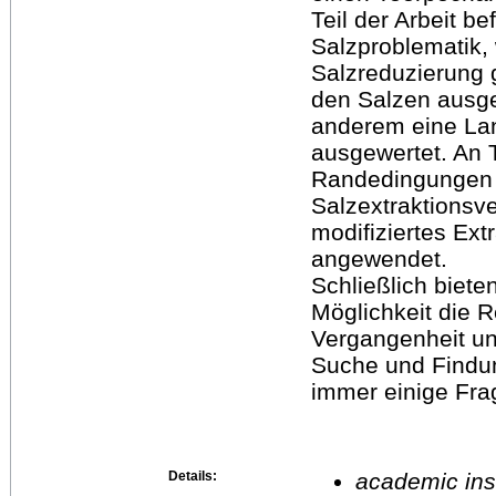
Teil der Arbeit be
Salzproblematik,
Salzreduzierung 
den Salzen ausg
anderem eine La
ausgewertet. An T
Randedingungen 
Salzextraktionsve
modifiziertes Ext
angewendet.
Schließlich biet
Möglichkeit die 
Vergangenheit un
Suche und Findu
immer einige Fra
Details:
academic inst