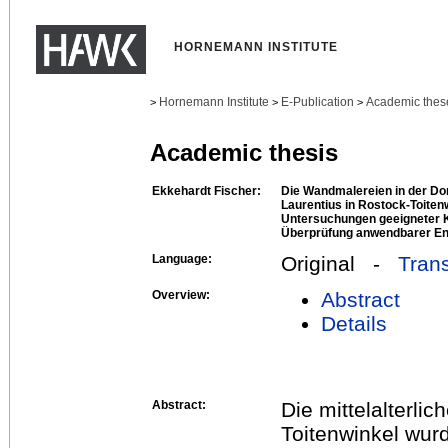
HORNEMANN INSTITUTE
Hornemann Institute
E-Publication
Academic thes
>
>
>
Academic thesis
Ekkehardt Fischer:
Die Wandmalereien in der Dor
Laurentius in Rostock-Toite
Untersuchungen geeigneter 
Überprüfung anwendbarer En
Language:
Original -
Trans
Overview:
Abstract
Details
Abstract:
Die mittelalterli
Toitenwinkel wur