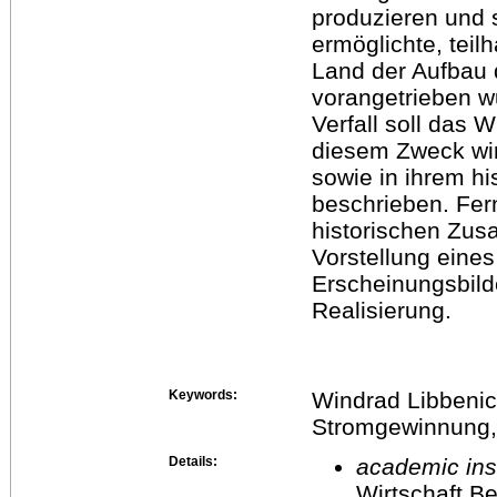
produzieren und s
ermöglichte, teil
Land der Aufbau 
vorangetrieben w
Verfall soll das 
diesem Zweck wir
sowie in ihrem hi
beschrieben. Fer
historischen Zus
Vorstellung eine
Erscheinungsbild
Realisierung.
Keywords:
Windrad Libbeni
Stromgewinnung,
Details:
academic inst
Wirtschaft Be