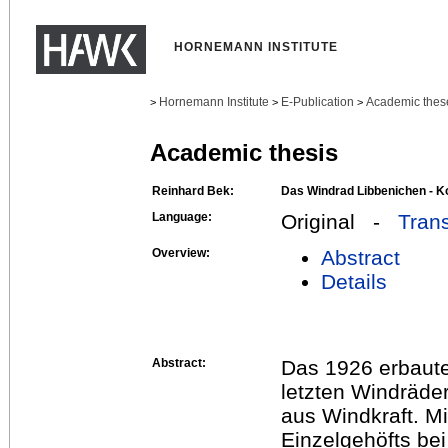
HORNEMANN INSTITUTE
Hornemann Institute
E-Publication
Academic thes
>
>
>
Academic thesis
Reinhard Bek:
Das Windrad Libbenichen - K
Language:
Original -
Trans
Overview:
Abstract
Details
Abstract:
Das 1926 erbaute
letzten Windräde
aus Windkraft. Mi
Einzelgehöfts bei