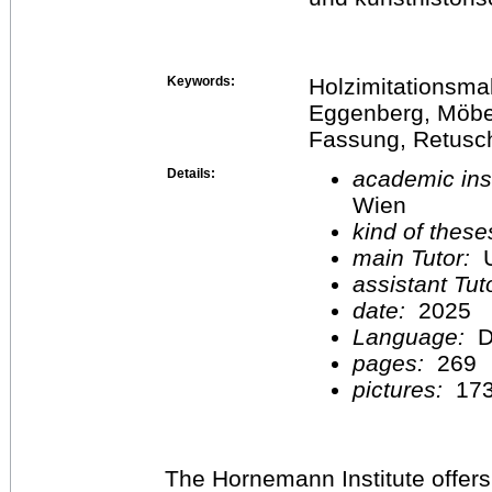
Keywords:
Holzimitationsma
Eggenberg, Möbel
Fassung, Retusc
Details:
academic inst
Wien
kind of these
main Tutor:
U
assistant Tu
date:
2025
Language:
D
pages:
269
pictures:
17
The Hornemann Institute offers