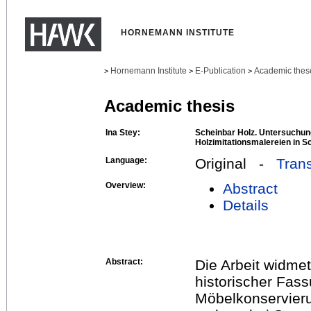
HORNEMANN INSTITUTE
Hornemann Institute
E-Publication
Academic thes
>
>
>
Academic thesis
Ina Stey:
Scheinbar Holz. Untersuchun
Holzimitationsmalereien in 
Language:
Original -
Trans
Overview:
Abstract
Details
Abstract:
Die Arbeit widme
historischer Fas
Möbelkonservieru