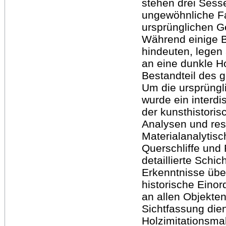
stehen drei Sess
ungewöhnliche F
ursprünglichen G
Während einige B
hindeuten, legen
an eine dunkle Ho
Bestandteil des g
Um die ursprüngl
wurde ein interdi
der kunsthistoris
Analysen und res
Materialanalytis
Querschliffe und
detaillierte Schi
Erkenntnisse üb
historische Eino
an allen Objekte
Sichtfassung dien
Holzimitationsma