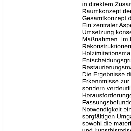
in direktem Zus
Raumkonzept der
Gesamtkonzept d
Ein zentraler Aspe
Umsetzung konser
Maßnahmen. Im R
Rekonstruktionen
Holzimitationsmal
Entscheidungsgru
Restaurierungsm
Die Ergebnisse di
Erkenntnisse zur
sondern verdeutl
Herausforderungen
Fassungsbefunden.
Notwendigkeit ein
sorgfältigen Umg
sowohl die mater
und kunsthistori