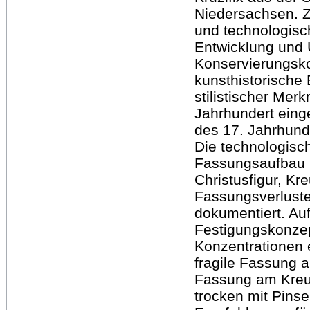
Niedersachsen. Z
und technologisc
Entwicklung und
Konservierungsko
kunsthistorische
stilistischer Merk
Jahrhundert eing
des 17. Jahrhund
Die technologisc
Fassungsaufbau 
Christusfigur, Kr
Fassungsverlust
dokumentiert. Auf
Festigungskonzep
Konzentrationen 
fragile Fassung 
Fassung am Kreuz
trocken mit Pins