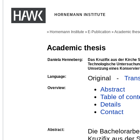
HORNEMANN INSTITUTE
Hornemann Institute
E-Publication
Academic thes
>
>
>
Academic thesis
Daniela Henneberg:
Das Kruzifix aus der Kirche S
Technologische Untersuchun
Umsetzung eines Konservie
Language:
Original -
Trans
Overview:
Abstract
Table of cont
Details
Contact
Abstract:
Die Bachelorarbei
Kruzifix aus der 