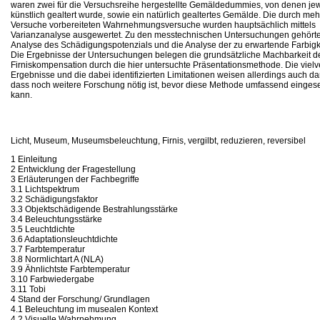
waren zwei für die Versuchsreihe hergestellte Gemäldedummies, von denen jew
künstlich gealtert wurde, sowie ein natürlich gealtertes Gemälde. Die durch 
Versuche vorbereiteten Wahrnehmungsversuche wurden hauptsächlich mittels
Varianzanalyse ausgewertet. Zu den messtechnischen Untersuchungen gehört
Analyse des Schädigungspotenzials und die Analyse der zu erwartende Farbigke
Die Ergebnisse der Untersuchungen belegen die grundsätzliche Machbarkeit de
Firniskompensation durch die hier untersuchte Präsentationsmethode. Die vi
Ergebnisse und die dabei identifizierten Limitationen weisen allerdings auch dar
dass noch weitere Forschung nötig ist, bevor diese Methode umfassend einges
kann.
Licht, Museum, Museumsbeleuchtung, Firnis, vergilbt, reduzieren, reversibel
1 Einleitung
2 Entwicklung der Fragestellung
3 Erläuterungen der Fachbegriffe
3.1 Lichtspektrum
3.2 Schädigungsfaktor
3.3 Objektschädigende Bestrahlungsstärke
3.4 Beleuchtungsstärke
3.5 Leuchtdichte
3.6 Adaptationsleuchtdichte
3.7 Farbtemperatur
3.8 Normlichtart A (NLA)
3.9 Ähnlichtste Farbtemperatur
3.10 Farbwiedergabe
3.11 Tobi
4 Stand der Forschung/ Grundlagen
4.1 Beleuchtung im musealen Kontext
4.2 Visuelle Wahrnehmung