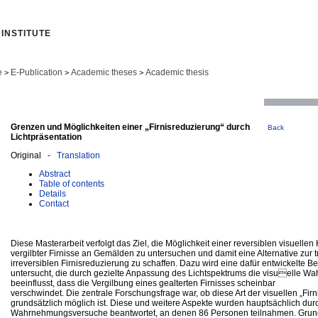
INSTITUTE
e
E-Publication
Academic theses
Academic thesis
>
>
>
Grenzen und Möglichkeiten einer „Firnisreduzierung“ durch
Back
Lichtpräsentation
Original -
Translation
Abstract
Table of contents
Details
Contact
Diese Masterarbeit verfolgt das Ziel, die Möglichkeit einer reversiblen visuel
vergilbter Firnisse an Gemälden zu untersuchen und damit eine Alternative zur t
irreversiblen Firnisreduzierung zu schaffen. Dazu wird eine dafür entwickelt
untersucht, die durch gezielte Anpassung des Lichtspektrums die visuelle 
beeinflusst, dass die Vergilbung eines gealterten Firnisses scheinbar
verschwindet. Die zentrale Forschungsfrage war, ob diese Art der visuellen „Fi
grundsätzlich möglich ist. Diese und weitere Aspekte wurden hauptsächlich dur
Wahrnehmungsversuche beantwortet, an denen 86 Personen teilnahmen. Grund