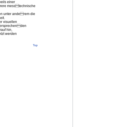
eils einer
mehrere messtechnische
en unter anderem die
it.
r visuellen
elversprechenden
auf hin,
etzt werden
Top