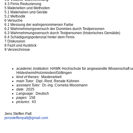
4.3 Firnis Reduzierung
5 Materiellen und Methoden
5.1 Materialien und Geräte
5.2 Methodik
6 Versuche
6.1 Messung der wahrgenommenen Farbe
6.2 Wahrnehmungsversuch der Dummies durch Testpersonen
6.3 Wahrnehmungsversuch durch Testpersonen (historisches Gemälde)
6.4 Schädigungspotenzial hinter dem Firnis
7 Diskussion
8 Fazit und Ausblick
9 Verzeichnisse
academic institution:
HAWK Hochschule für angewandte Wissenschaft u
Hildesheim/Holzminden/Göttingen
kind of theses:
Masterarbeit
main Tutor:
Dipl.-Rest. Renate Kühnen
assistant Tutor:
Dr.-ing. Cornelia Moosmann
date:
2025
Language:
Deutsch
pages:
158
pictures:
43
Jens Steffen Patt
jenssteffenpatt@
gmail.com