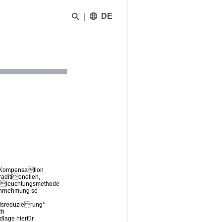
DE
len Kompensation
raditionellen,
e Beleuchtungsmethode
Wahrnehmung so
rnisreduzierung“
ch
lage hierfür