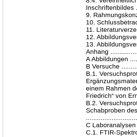
8.4. Vereinheitl
Inschriftenbildes ....
9. Rahmungskonzept .
10. Schlussbetrach
11. Literaturverzeich
12. Abbildungsverze
13. Abbildungsverz
Anhang .................
A Abbildungen ........
B Versuche ...........
B.1. Versuchsprot
Ergänzungsmateri
einem Rahmen des
Friedrich“ von Ern
B.2. Versuchspro
Schabproben des „
.........................
C Laboranalysen .....
C.1. FTIR-Spektr