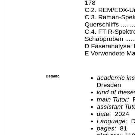
178
C.2. REM/EDX-Unt
C.3. Raman-Spek
Querschliffs ...........
C.4. FTIR-Spektr
Schabproben ..........
D Faseranalyse: R
E Verwendete Mater
Details:
academic inst
Dresden
kind of these
main Tutor:
P
assistant Tu
date:
2024
Language:
D
pages:
81