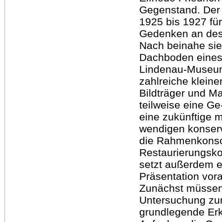
Gegenstand. Der f
1925 bis 1927 für
Gedenken an dess
Nach beinahe si
Dachboden eines 
Lindenau-Museum 
zahlreiche klein
Bildträger und Ma
teilweise eine Ge
eine zukünftige m
wendigen konser
die Rahmenkonsol
Restaurierungskon
setzt außerdem e
Präsentation vor
Zunächst müssen
Untersuchung zur
grundlegende Erke