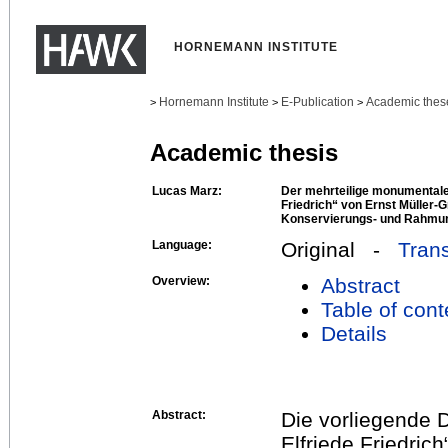
HORNEMANN INSTITUTE
Hornemann Institute
E-Publication
Academic thes
>
>
>
Academic thesis
Lucas Marz:
Der mehrteilige monumentale 
Friedrich“ von Ernst Müller-
Konservierungs- und Rahmu
Language:
Original -
Trans
Overview:
Abstract
Table of cont
Details
Abstract:
Die vorliegende D
Elfriede Friedric