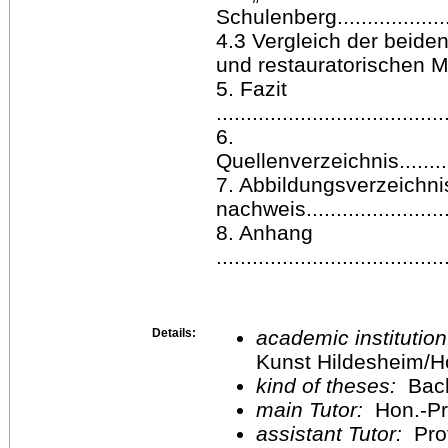
Schulenberg..................
4.3 Vergleich der beide
und restauratorischen Maßnahm
5. Fazit
......................................
6.
Quellenverzeichnis................
7. Abbildungsverzeichni
nachweis..........................
8. Anhang
.....................................
Details:
academic institutio
Kunst Hildesheim/H
kind of theses:
Bach
main Tutor:
Hon.-Pro
assistant Tutor:
Pro