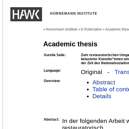
HORNEMANN INSTITUTE
Hornemann Institute
E-Publication
Academic thes
>
>
>
Academic thesis
Aurelia Saile:
Zum restauratorischen Umgan
belasteter Künstler*innen a
der Zeit des Nationalsoziali
Language:
Original -
Trans
Overview:
Abstract
Table of cont
Details
Abstract:
In der folgenden Arbeit 
restauratorisch