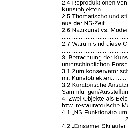
2.4 Reproduktionen von
Kunstobjekten....................
2.5 Thematische und sti
aus der NS-Zeit ...................
2.6 Nazikunst vs. Moder
.....................................
2.7 Warum sind diese O
.....................................
3. Betrachtung der Kuns
unterschiedlichen Perspektiven 
3.1 Zum konservatorisc
mit Kunstobjekten.................
3.2 Kuratorische Ansät
Sammlungen/Ausstellungen.......
4. Zwei Objekte als Bei
bzw. restauratorische Maßnahm
4.1 „NS-Funktionäre um 
....................................
4.2 „Einsamer Skiläufer