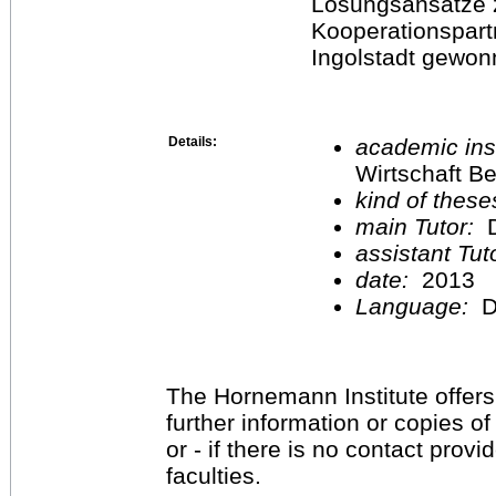
Lösungsansätze z
Kooperationspar
Ingolstadt gewon
Details:
academic inst
Wirtschaft Be
kind of these
main Tutor:
D
assistant Tu
date:
2013
Language:
D
The Hornemann Institute offers
further information or copies o
or - if there is no contact provi
faculties.