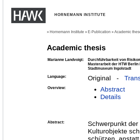
HORNEMANN INSTITUTE
Hornemann Institute
E-Publication
Academic thes
>
>
>
Academic thesis
Marianne Landvoigt:
Durchführbarkeit von Risik
Masterarbeit der HTW Berlin 
Stadtmuseum Ingolstadt
Language:
Original -
Trans
Overview:
Abstract
Details
Abstract:
Schwerpunkt der 
Kulturobjekte sc
schützen, anstatt