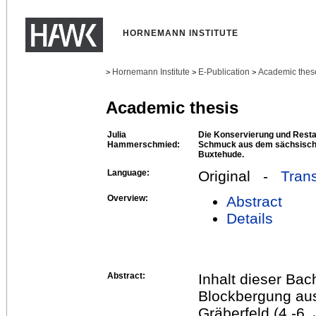
HORNEMANN INSTITUTE
Hornemann Institute
E-Publication
Academic thes
>
>
>
Academic thesis
Julia
Die Konservierung und Rest
Hammerschmied:
Schmuck aus dem sächsische
Buxtehude.
Language:
Original -
Trans
Overview:
Abstract
Details
Abstract:
Inhalt dieser Bac
Blockbergung au
Gräberfeld (4.-6.