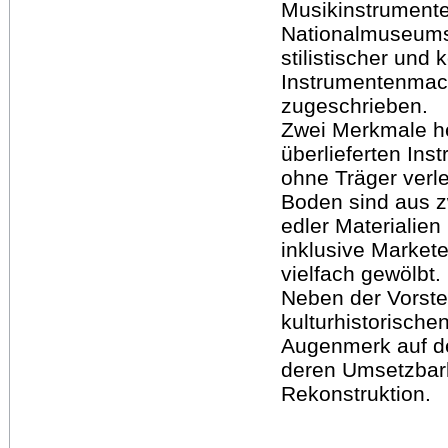
Musikinstrumen
Nationalmuseums 
stilistischer un
Instrumentenmac
zugeschrieben.
Zwei Merkmale he
überlieferten Ins
ohne Träger verl
Boden sind aus 
edler Materialien
inklusive Markete
vielfach gewölbt.
Neben der Vorstel
kulturhistorisch
Augenmerk auf de
deren Umsetzbark
Rekonstruktion.