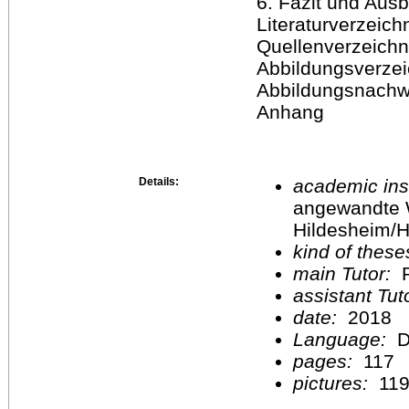
6. Fazit und Ausb
Literaturverzeich
Quellenverzeichn
Abbildungsverzei
Abbildungsnachw
Anhang
Details:
academic inst
angewandte 
Hildesheim/H
kind of these
main Tutor:
P
assistant Tu
date:
2018
Language:
D
pages:
117
pictures:
11