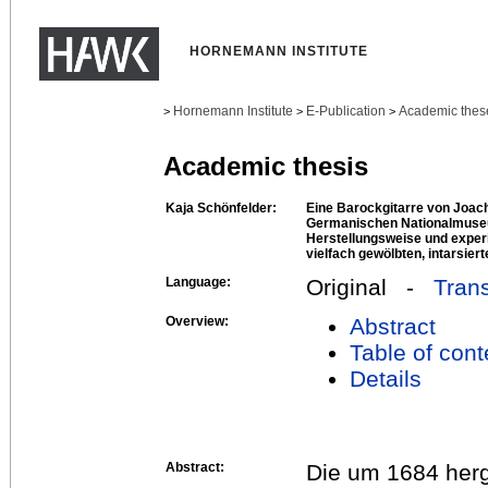
HORNEMANN INSTITUTE
Hornemann Institute
E-Publication
Academic thes
>
>
>
Academic thesis
Kaja Schönfelder:
Eine Barockgitarre von Joac
Germanischen Nationalmuseu
Herstellungsweise und exper
vielfach gewölbten, intarsier
Language:
Original -
Trans
Overview:
Abstract
Table of cont
Details
Abstract:
Die um 1684 herg