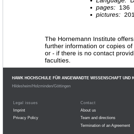
Language:
D
pages:
136
pictures:
20
The Hornemann Institute offers
further information or copies o
or - if there is no contact provi
faculties.
HAWK HOCHSCHULE FÜR ANGEWANDTE WISSENSCHAFT UND 
Hildesheim/Holzminden/Göttingen
Legal issues
Contact
Imprint
About us
Privacy Policy
Team and directions
Termination of an Agreement