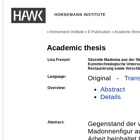
HORNEMANN INSTITUTE
Hornemann Institute
E-Publication
Academic thes
>
>
>
Academic thesis
Lisa Frenzel:
Sitzende Madonna aus der S
Kunsttechnologische Unters
Restaurierung sowie Vorschl
Language:
Original -
Trans
Overview:
Abstract
Details
Abstract:
Gegenstand der vo
Madonnenfigur a
Arbeit beinhalte