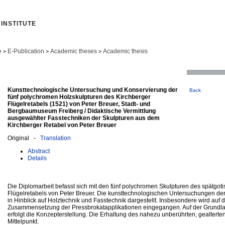
INSTITUTE
e
E-Publication
Academic theses
Academic thesis
>
>
>
Kunsttechnologische Untersuchung und Konservierung der
Back
fünf polychromen Holzskulpturen des Kirchberger
Flügelretabels (1521) von Peter Breuer, Stadt- und
Bergbaumuseum Freiberg / Didaktische Vermittlung
ausgewählter Fasstechniken der Skulpturen aus dem
Kirchberger Retabel von Peter Breuer
Original -
Translation
Abstract
Details
Die Diplomarbeit befasst sich mit den fünf polychromen Skulpturen des spätgot
Flügelretabels von Peter Breuer. Die kunsttechnologischen Untersuchungen der
in Hinblick auf Holztechnik und Fasstechnik dargestellt. Insbesondere wird auf
Zusammensetzung der Pressbrokatapplikationen eingegangen. Auf der Grundl
erfolgt die Konzepterstellung. Die Erhaltung des nahezu unberührten, gealterte
Mittelpunkt.