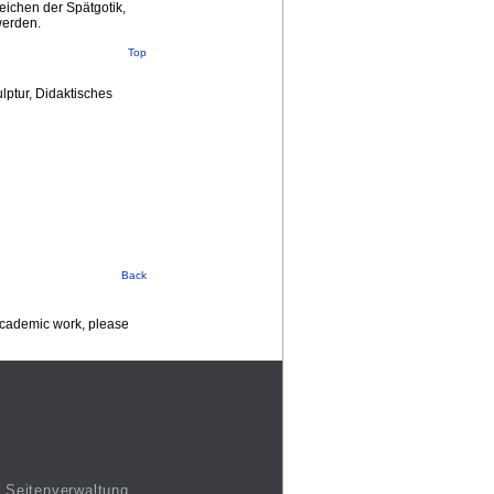
eichen der Spätgotik,
werden.
Top
lptur, Didaktisches
Back
 academic work, please
Seitenverwaltung