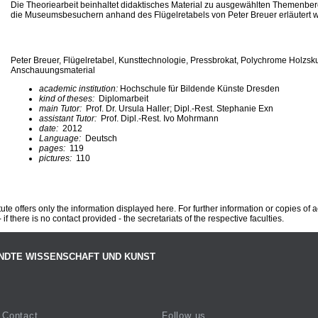
Die Theoriearbeit beinhaltet didaktisches Material zu ausgewählten Themenber
die Museumsbesuchern anhand des Flügelretabels von Peter Breuer erläutert 
Peter Breuer, Flügelretabel, Kunsttechnologie, Pressbrokat, Polychrome Holzsku
Anschauungsmaterial
academic institution:
Hochschule für Bildende Künste Dresden
kind of theses:
Diplomarbeit
main Tutor:
Prof. Dr. Ursula Haller; Dipl.-Rest. Stephanie Exn
assistant Tutor:
Prof. Dipl.-Rest. Ivo Mohrmann
date:
2012
Language:
Deutsch
pages:
119
pictures:
110
te offers only the information displayed here. For further information or copies of
 if there is no contact provided - the secretariats of the respective faculties.
NDTE WISSENSCHAFT UND KUNST
Contact
Follow us