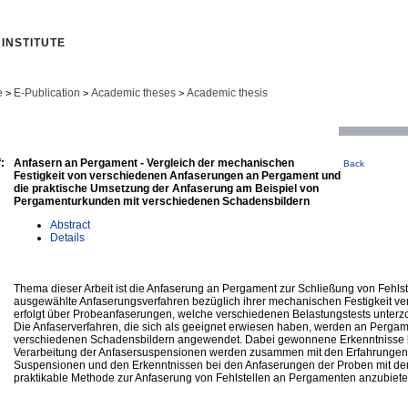
INSTITUTE
e
E-Publication
Academic theses
Academic thesis
>
>
>
:
Anfasern an Pergament - Vergleich der mechanischen
Back
Festigkeit von verschiedenen Anfaserungen an Pergament und
die praktische Umsetzung der Anfaserung am Beispiel von
Pergamenturkunden mit verschiedenen Schadensbildern
Abstract
Details
Thema dieser Arbeit ist die Anfaserung an Pergament zur Schließung von Fehls
ausgewählte Anfaserungsverfahren bezüglich ihrer mechanischen Festigkeit ver
erfolgt über Probeanfaserungen, welche verschiedenen Belastungstests unter
Die Anfaserverfahren, die sich als geeignet erwiesen haben, werden an Perga
verschiedenen Schadensbildern angewendet. Dabei gewonnene Erkenntnisse 
Verarbeitung der Anfasersuspensionen werden zusammen mit den Erfahrungen b
Suspensionen und den Erkenntnissen bei den Anfaserungen der Proben mit dem 
praktikable Methode zur Anfaserung von Fehlstellen an Pergamenten anzubiete