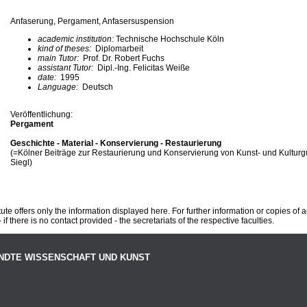
Anfaserung, Pergament, Anfasersuspension
academic institution:
Technische Hochschule Köln
kind of theses:
Diplomarbeit
main Tutor:
Prof. Dr. Robert Fuchs
assistant Tutor:
Dipl.-Ing. Felicitas Weiße
date:
1995
Language:
Deutsch
Veröffentlichung:
Pergament
Geschichte - Material - Konservierung - Restaurierung
(=Kölner Beiträge zur Restaurierung und Konservierung von Kunst- und Kulturgut
Siegl)
te offers only the information displayed here. For further information or copies of
 if there is no contact provided - the secretariats of the respective faculties.
NDTE WISSENSCHAFT UND KUNST