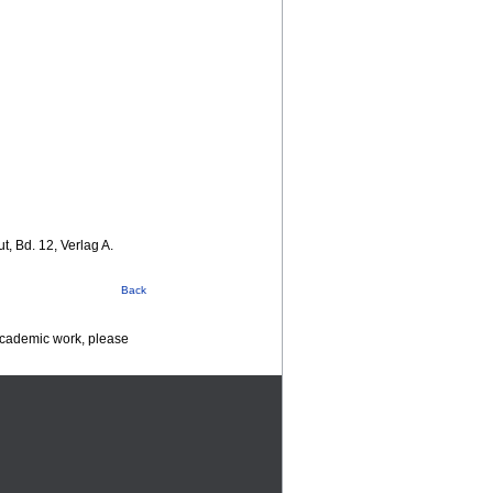
, Bd. 12, Verlag A.
Back
 academic work, please