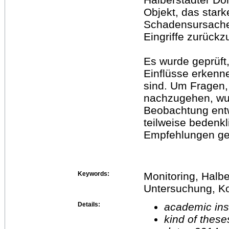
Objekt, das stark
Schadensursache
Eingriffe zurückz
Es wurde geprüft
Einflüsse erken
sind. Um Fragen, 
nachzugehen, wur
Beobachtung ent
teilweise bedenk
Empfehlungen g
Keywords:
Monitoring, Halb
Untersuchung, K
Details:
academic inst
kind of these