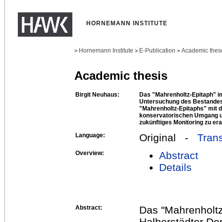
HORNEMANN INSTITUTE
Hornemann Institute
E-Publication
Academic thes
>
>
>
Academic thesis
Birgit Neuhaus:
Das "Mahrenholtz-Epitaph" i
Untersuchung des Bestandes
"Mahrenholtz-Epitaphs" mit 
konservatorischen Umgang un
zukünftiges Monitoring zu era
Language:
Original -
Trans
Overview:
Abstract
Details
Abstract:
Das "Mahrenholtz
Halberstädter Dom