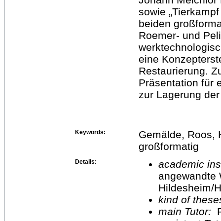
sowie „Tierkampf
beiden großform
Roemer- und Pel
werktechnologisc
eine Konzepterst
Restaurierung. 
Präsentation für 
zur Lagerung de
Keywords:
Gemälde, Roos, K
großformatig
Details:
academic inst
angewandte 
Hildesheim/H
kind of these
main Tutor:
P