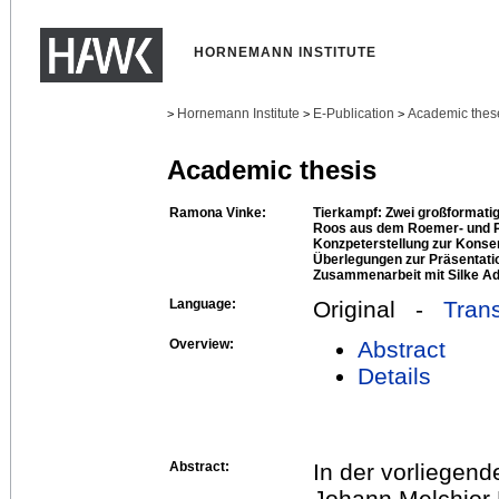
HORNEMANN INSTITUTE
Hornemann Institute
E-Publication
Academic thes
>
>
>
Academic thesis
Ramona Vinke:
Tierkampf: Zwei großformati
Roos aus dem Roemer- und P
Konzpeterstellung zur Konse
Überlegungen zur Präsentati
Zusammenarbeit mit Silke A
Language:
Original -
Trans
Overview:
Abstract
Details
Abstract:
In der vorliegen
Johann Melchior 