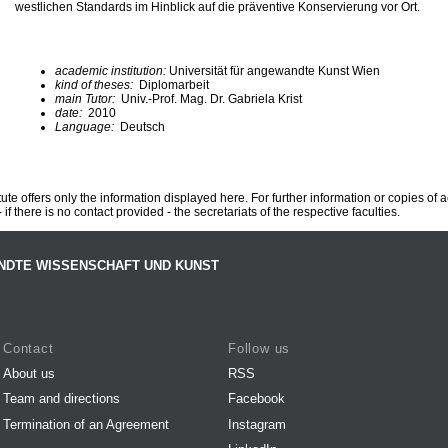
westlichen Standards im Hinblick auf die präventive Konservierung vor Ort.
academic institution:
Universität für angewandte Kunst Wien
kind of theses:
Diplomarbeit
main Tutor:
Univ.-Prof. Mag. Dr. Gabriela Krist
date:
2010
Language:
Deutsch
te offers only the information displayed here. For further information or copies of
 if there is no contact provided - the secretariats of the respective faculties.
NDTE WISSENSCHAFT UND KUNST
Contact
Follow us
About us
RSS
Team and directions
Facebook
Termination of an Agreement
Instagram