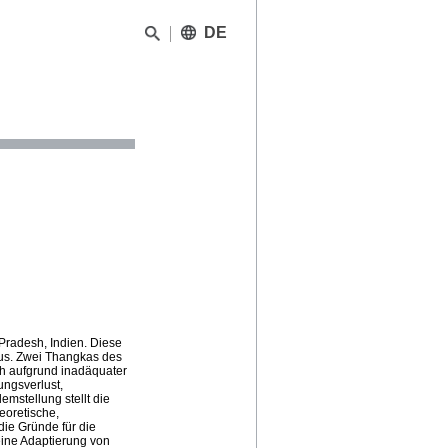
DE
Pradesh, Indien. Diese
us. Zwei Thangkas des
ch aufgrund inadäquater
ngsverlust,
mstellung stellt die
eoretische,
ie Gründe für die
eine Adaptierung von