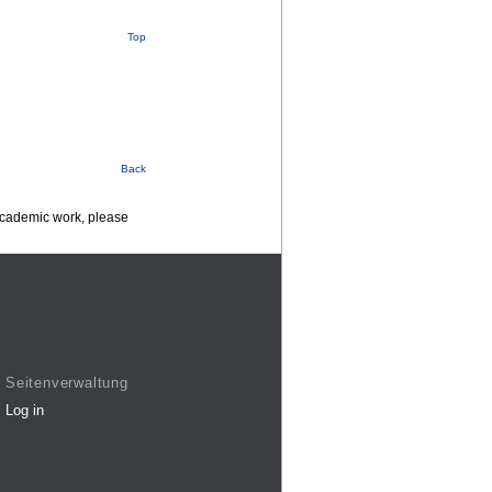
Top
Back
 academic work, please
Seitenverwaltung
Log in