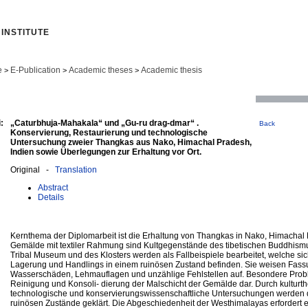
INSTITUTE
e
E-Publication
Academic theses
Academic thesis
>
>
>
:
„Caturbhuja-Mahakala“ und „Gu-ru drag-dmar“ .
Back
Konservierung, Restaurierung und technologische
Untersuchung zweier Thangkas aus Nako, Himachal Pradesh,
Indien sowie Überlegungen zur Erhaltung vor Ort.
Original -
Translation
Abstract
Details
Kernthema der Diplomarbeit ist die Erhaltung von Thangkas in Nako, Himachal 
Gemälde mit textiler Rahmung sind Kultgegenstände des tibetischen Buddhism
Tribal Museum und des Klosters werden als Fallbeispiele bearbeitet, welche si
Lagerung und Handlings in einem ruinösen Zustand befinden. Sie weisen Fassu
Wasserschäden, Lehmauflagen und unzählige Fehlstellen auf. Besondere Proble
Reinigung und Konsoli- dierung der Malschicht der Gemälde dar. Durch kulturth
technologische und konservierungswissenschaftliche Untersuchungen werden d
ruinösen Zustände geklärt. Die Abgeschiedenheit der Westhimalayas erfordert 