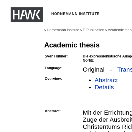
HORNEMANN INSTITUTE
Hornemann Institute
E-Publication
Academic thes
>
>
>
Academic thesis
Sven Hübner:
Die expressionistische Ausge
Görlitz
Language:
Original -
Trans
Overview:
Abstract
Details
Abstract:
Mit der Errichtung
Zuge der Ausbrei
Christentums Ric