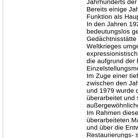
Jahrhunderts der 
Bereits einige J
Funktion als Haup
In den Jahren 19
bedeutungslos g
Gedächtnisstätte 
Weltkrieges umge
expressionistisch
die aufgrund der 
Einzelstellungs
Im Zuge einer t
zwischen den Ja
und 1979 wurde 
überarbeitet und 
außergewöhnliche
Im Rahmen dieser
überarbeiteten Ma
und über die Ent
Restaurierungs- 