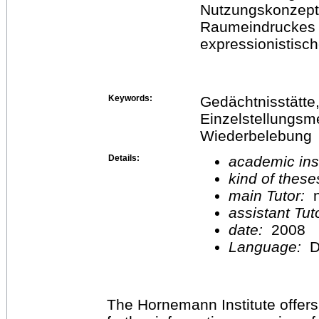
Nutzungskonzept
Raumeindruckes 
expressionistisc
Keywords:
Gedächtnisstätte, 
Einzelstellungsm
Wiederbelebung
Details:
academic inst
kind of these
main Tutor:
n
assistant Tu
date:
2008
Language:
D
The Hornemann Institute offers