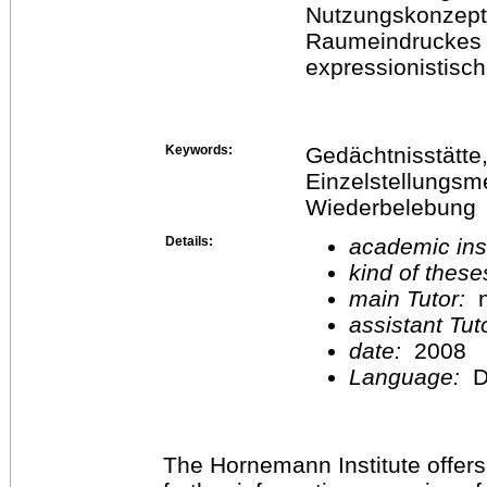
Nutzungskonzept
Raumeindruckes 
expressionistisc
Keywords:
Gedächtnisstätte, 
Einzelstellungsm
Wiederbelebung
Details:
academic inst
kind of these
main Tutor:
n
assistant Tu
date:
2008
Language:
D
The Hornemann Institute offers