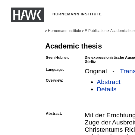
HORNEMANN INSTITUTE
Hornemann Institute
E-Publication
Academic thes
>
>
>
Academic thesis
Sven Hübner:
Die expressionistische Ausge
Görlitz
Language:
Original -
Trans
Overview:
Abstract
Details
Abstract:
Mit der Errichtung
Zuge der Ausbrei
Christentums Ric