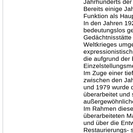
Jahrhunderts der 
Bereits einige J
Funktion als Haup
In den Jahren 19
bedeutungslos g
Gedächtnisstätte 
Weltkrieges umge
expressionistisch
die aufgrund der 
Einzelstellungs
Im Zuge einer t
zwischen den Ja
und 1979 wurde 
überarbeitet und 
außergewöhnliche
Im Rahmen dieser
überarbeiteten Ma
und über die Ent
Restaurierungs- 