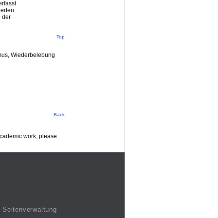
rfasst
derten
 der
Top
ismus, Wiederbelebung
Back
 academic work, please
Seitenverwaltung