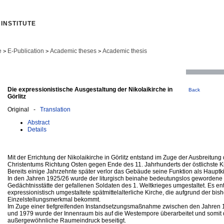
INSTITUTE
e
E-Publication
Academic theses
Academic thesis
>
>
>
Die expressionistische Ausgestaltung der Nikolaikirche in
Back
Görlitz
Original -
Translation
Abstract
Details
Mit der Errichtung der Nikolaikirche in Görlitz entstand im Zuge der Ausbreitung
Christentums Richtung Osten gegen Ende des 11. Jahrhunderts der östlichste K
Bereits einige Jahrzehnte später verlor das Gebäude seine Funktion als Hauptk
In den Jahren 1925/26 wurde der liturgisch beinahe bedeutungslos gewordene
Gedächtnisstätte der gefallenen Soldaten des 1. Weltkrieges umgestaltet. Es en
expressionistisch umgestaltete spätmittelalterliche Kirche, die aufgrund der bis
Einzelstellungsmerkmal bekommt.
Im Zuge einer tiefgreifenden Instandsetzungsmaßnahme zwischen den Jahren
und 1979 wurde der Innenraum bis auf die Westempore überarbeitet und somit 
außergewöhnliche Raumeindruck beseitigt.