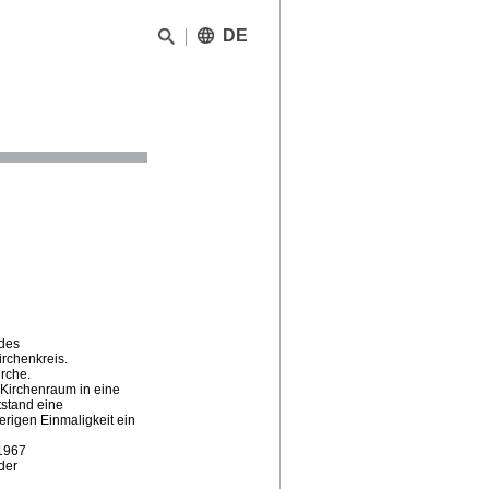
DE
 des
irchenkreis.
irche.
 Kirchenraum in eine
tstand eine
herigen Einmaligkeit ein
 1967
der