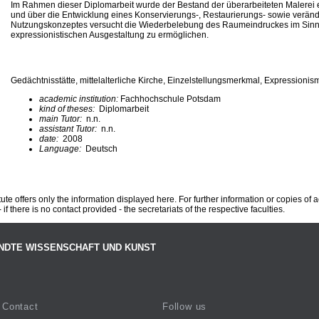
Im Rahmen dieser Diplomarbeit wurde der Bestand der überarbeiteten Malerei e
und über die Entwicklung eines Konservierungs-, Restaurierungs- sowie verän
Nutzungskonzeptes versucht die Wiederbelebung des Raumeindruckes im Sinn
expressionistischen Ausgestaltung zu ermöglichen.
Gedächtnisstätte, mittelalterliche Kirche, Einzelstellungsmerkmal, Expression
academic institution:
Fachhochschule Potsdam
kind of theses:
Diplomarbeit
main Tutor:
n.n.
assistant Tutor:
n.n.
date:
2008
Language:
Deutsch
te offers only the information displayed here. For further information or copies of
 if there is no contact provided - the secretariats of the respective faculties.
NDTE WISSENSCHAFT UND KUNST
Contact
Follow us