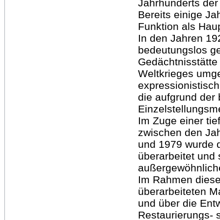
Jahrhunderts der 
Bereits einige J
Funktion als Haup
In den Jahren 19
bedeutungslos g
Gedächtnisstätte 
Weltkrieges umge
expressionistisch
die aufgrund der 
Einzelstellungs
Im Zuge einer t
zwischen den Ja
und 1979 wurde 
überarbeitet und 
außergewöhnliche
Im Rahmen dieser
überarbeiteten Ma
und über die Ent
Restaurierungs- 