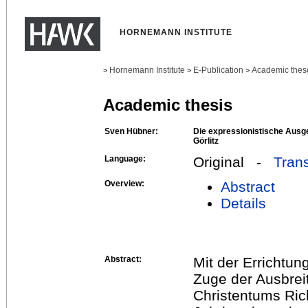
HORNEMANN INSTITUTE
Hornemann Institute
E-Publication
Academic thes
>
>
>
Academic thesis
Sven Hübner:
Die expressionistische Ausge
Görlitz
Language:
Original -
Trans
Overview:
Abstract
Details
Abstract:
Mit der Errichtung
Zuge der Ausbrei
Christentums Ric