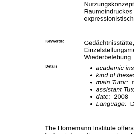
Nutzungskonzept
Raumeindruckes 
expressionistisc
Keywords:
Gedächtnisstätte, 
Einzelstellungsm
Wiederbelebung
Details:
academic inst
kind of these
main Tutor:
n
assistant Tu
date:
2008
Language:
D
The Hornemann Institute offers