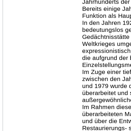
Jahrhunderts der 
Bereits einige J
Funktion als Haup
In den Jahren 19
bedeutungslos g
Gedächtnisstätte 
Weltkrieges umge
expressionistisch
die aufgrund der 
Einzelstellungs
Im Zuge einer t
zwischen den Ja
und 1979 wurde 
überarbeitet und 
außergewöhnliche
Im Rahmen dieser
überarbeiteten Ma
und über die Ent
Restaurierungs- 