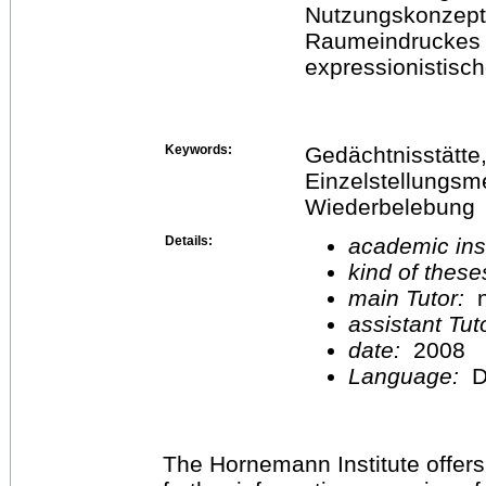
Nutzungskonzept
Raumeindruckes 
expressionistisc
Keywords:
Gedächtnisstätte, 
Einzelstellungsm
Wiederbelebung
Details:
academic inst
kind of these
main Tutor:
n
assistant Tu
date:
2008
Language:
D
The Hornemann Institute offers