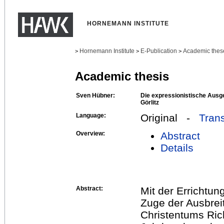
HORNEMANN INSTITUTE
Hornemann Institute
E-Publication
Academic thes
>
>
>
Academic thesis
Sven Hübner:
Die expressionistische Ausge
Görlitz
Language:
Original -
Trans
Overview:
Abstract
Details
Abstract:
Mit der Errichtung
Zuge der Ausbrei
Christentums Ric