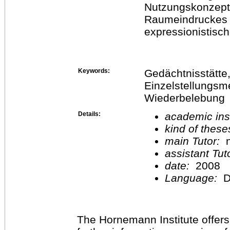
Nutzungskonzept
Raumeindruckes 
expressionistisc
Keywords:
Gedächtnisstätte, 
Einzelstellungsm
Wiederbelebung
Details:
academic inst
kind of these
main Tutor:
n
assistant Tu
date:
2008
Language:
D
The Hornemann Institute offers