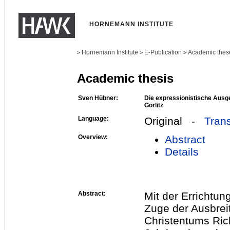
HORNEMANN INSTITUTE
Hornemann Institute
E-Publication
Academic thes
>
>
>
Academic thesis
Sven Hübner:
Die expressionistische Ausge
Görlitz
Language:
Original -
Trans
Overview:
Abstract
Details
Abstract:
Mit der Errichtung
Zuge der Ausbrei
Christentums Ric