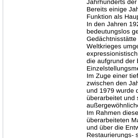
Jahrhunderts der 
Bereits einige J
Funktion als Haup
In den Jahren 19
bedeutungslos g
Gedächtnisstätte 
Weltkrieges umge
expressionistisch
die aufgrund der 
Einzelstellungs
Im Zuge einer t
zwischen den Ja
und 1979 wurde 
überarbeitet und 
außergewöhnliche
Im Rahmen dieser
überarbeiteten Ma
und über die Ent
Restaurierungs- 