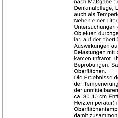
nach Maßgabe de
Denkmalpflege, L
auch als Temper
Neben einer Lite
Untersuchungen a
Objekten durchge
lag auf der oberf
Auswirkungen auf
Belastungen mit 
kamen Infrarot-T
Beprobungen, Sal
Oberflächen.
Die Ergebnisse d
der Temperierun
der unmittelbare
ca. 30-40 cm Ent
Heiztemperatur) i
Oberflächentempe
damit zusammenh