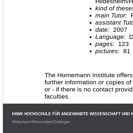
Hildesheim/H
kind of these
main Tutor:
P
assistant Tu
date:
2007
Language:
D
pages:
123
pictures:
81
The Hornemann Institute offers
further information or copies o
or - if there is no contact provi
faculties.
HAWK HOCHSCHULE FÜR ANGEWANDTE WISSENSCHAFT UND 
Hildesheim/Holzminden/Göttingen