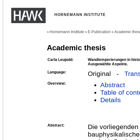
HORNEMANN INSTITUTE
Hornemann Institute
E-Publication
Academic thes
>
>
>
Academic thesis
Carla Leupold:
Wandtemperierungen in hist
Ausgewählte Aspekte.
Language:
Original -
Trans
Overview:
Abstract
Table of cont
Details
Abstract:
Die vorliegenden 
bauphysikalisch