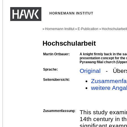
HORNEMANN INSTITUT
Hornemann Institut
E-Publication
Hochschularbei
>
>
>
Hochschularbeit
Martin Ortbauer:
A knight firmly back in the s
presentation concept for the 
Pyrawang filial church (Upper
Sprache:
Original
- Übers
Seitenübersicht:
Zusammenfa
weitere Anga
Zusammenfassung:
This study examin
14th century in t
significant examp