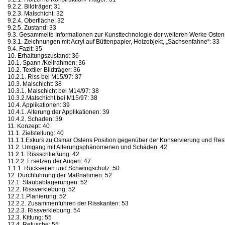
9.2.2. Bildträger: 31
9.2.3. Malschicht: 32
9.2.4. Oberfläche: 32
9.2.5. Zustand: 33
9.3. Gesammelte Informationen zur Kunsttechnologie der weiteren Werke Osten
9.3.1. Zeichnungen mit Acryl auf Büttenpapier, Holzobjekt, „Sachsenfahne“: 33
9.4. Fazit: 35
10. Erhaltungszustand: 36
10.1. Spann /Keilrahmen: 36
10.2. Textiler Bildträger: 36
10.2.1. Riss bei M15/97: 37
10.3. Malschicht: 38
10.3.1. Malschicht bei M14/97: 38
10.3.2.Malschicht bei M15/97: 38
10.4. Applikationen: 39
10.4.1. Alterung der Applikationen: 39
10.4.2. Schaden: 39
11. Konzept: 40
11.1. Zielstellung: 40
11.1.1.Exkurs zu Osmar Ostens Position gegenüber der Konservierung und Rest
11.2. Umgang mit Alterungsphänomenen und Schäden: 42
11.2.1. Rissschließung: 42
11.2.2. Ersetzen der Augen: 47
1.1.1. Rückseiten und Schwingschutz: 50
12. Durchführung der Maßnahmen: 52
12.1. Staubablagerungen: 52
12.2. Rissverklebung: 52
12.2.1.Planierung: 52
12.2.2. Zusammenführen der Risskanten: 53
12.2.3. Rissverklebung: 54
12.3. Kittung: 55
12.4. Retusche: 55