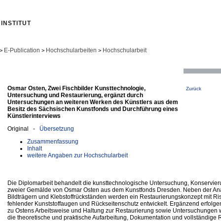
INSTITUT
E-Publication
Hochschularbeiten
Hochschularbeit
>
>
>
Osmar Osten, Zwei Fischbilder Kunsttechnologie,
Zurück
Untersuchung und Restaurierung, ergänzt durch
Untersuchungen an weiteren Werken des Künstlers aus dem
Besitz des Sächsischen Kunstfonds und Durchführung eines
Künstlerinterviews
Original -
Übersetzung
Zusammenfassung
Inhalt
weitere Angaben zur Hochschularbeit
Die Diplomarbeit behandelt die kunsttechnologische Untersuchung, Konservie
zweier Gemälde von Osmar Osten aus dem Kunstfonds Dresden. Neben der Anal
Bildträgern und Klebstoffrückständen werden ein Restaurierungskonzept mit Ri
fehlender Kunststoffaugen und Rückseitenschutz entwickelt. Ergänzend erfolgen
zu Ostens Arbeitsweise und Haltung zur Restaurierung sowie Untersuchungen we
die theoretische und praktische Aufarbeitung, Dokumentation und vollständige 