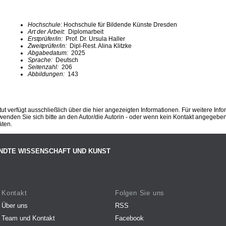
Hochschule:
Hochschule für Bildende Künste Dresden
Art der Arbeit:
Diplomarbeit
Erstprüfer/in:
Prof. Dr. Ursula Haller
Zweitprüfer/in:
Dipl-Rest. Alina Klitzke
Abgabedatum:
2025
Sprache:
Deutsch
Seitenzahl:
206
Abbildungen:
143
ut verfügt ausschließlich über die hier angezeigten Informationen. Für weitere Inf
enden Sie sich bitte an den Autor/die Autorin - oder wenn kein Kontakt angegeben i
äten.
NDTE WISSENSCHAFT UND KUNST
Kontakt
Folgen Sie uns
Über uns
RSS
Team und Kontakt
Facebook