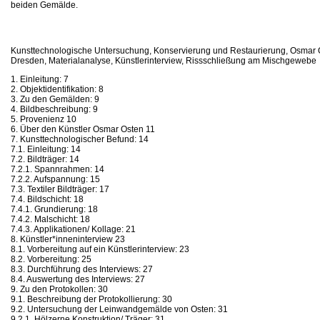
beiden Gemälde.
Kunsttechnologische Untersuchung, Konservierung und Restaurierung, Osmar 
Dresden, Materialanalyse, Künstlerinterview, Rissschließung am Mischgewebe
1. Einleitung: 7
2. Objektidentifikation: 8
3. Zu den Gemälden: 9
4. Bildbeschreibung: 9
5. Provenienz 10
6. Über den Künstler Osmar Osten 11
7. Kunsttechnologischer Befund: 14
7.1. Einleitung: 14
7.2. Bildträger: 14
7.2.1. Spannrahmen: 14
7.2.2. Aufspannung: 15
7.3. Textiler Bildträger: 17
7.4. Bildschicht: 18
7.4.1. Grundierung: 18
7.4.2. Malschicht: 18
7.4.3. Applikationen/ Kollage: 21
8. Künstler*inneninterview 23
8.1. Vorbereitung auf ein Künstlerinterview: 23
8.2. Vorbereitung: 25
8.3. Durchführung des Interviews: 27
8.4. Auswertung des Interviews: 27
9. Zu den Protokollen: 30
9.1. Beschreibung der Protokollierung: 30
9.2. Untersuchung der Leinwandgemälde von Osten: 31
9.2.1. Hölzerne Konstruktion/ Träger: 31