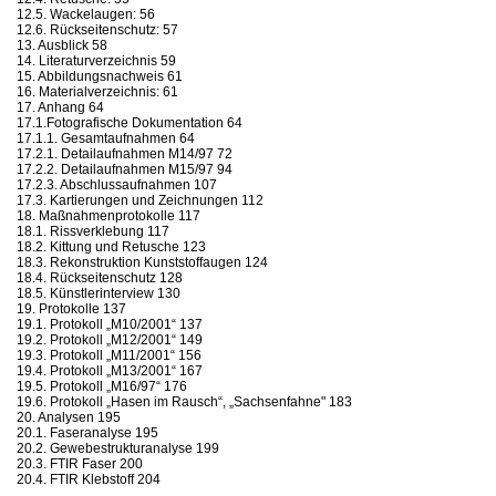
12.5. Wackelaugen: 56
12.6. Rückseitenschutz: 57
13. Ausblick 58
14. Literaturverzeichnis 59
15. Abbildungsnachweis 61
16. Materialverzeichnis: 61
17. Anhang 64
17.1.Fotografische Dokumentation 64
17.1.1. Gesamtaufnahmen 64
17.2.1. Detailaufnahmen M14/97 72
17.2.2. Detailaufnahmen M15/97 94
17.2.3. Abschlussaufnahmen 107
17.3. Kartierungen und Zeichnungen 112
18. Maßnahmenprotokolle 117
18.1. Rissverklebung 117
18.2. Kittung und Retusche 123
18.3. Rekonstruktion Kunststoffaugen 124
18.4. Rückseitenschutz 128
18.5. Künstlerinterview 130
19. Protokolle 137
19.1. Protokoll „M10/2001“ 137
19.2. Protokoll „M12/2001“ 149
19.3. Protokoll „M11/2001“ 156
19.4. Protokoll „M13/2001“ 167
19.5. Protokoll „M16/97“ 176
19.6. Protokoll „Hasen im Rausch“, „Sachsenfahne" 183
20. Analysen 195
20.1. Faseranalyse 195
20.2. Gewebestrukturanalyse 199
20.3. FTIR Faser 200
20.4. FTIR Klebstoff 204