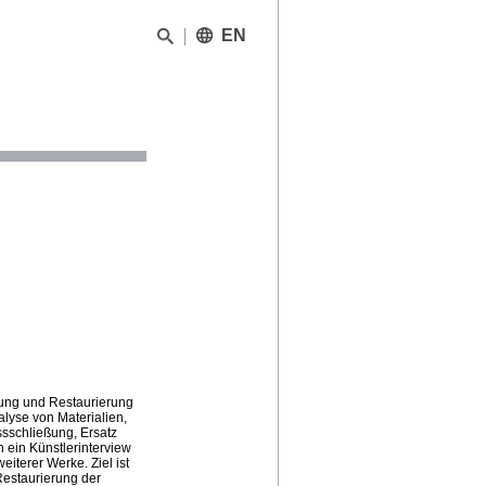
EN
rung und Restaurierung
yse von Materialien,
ssschließung, Ersatz
 ein Künstlerinterview
iterer Werke. Ziel ist
Restaurierung der