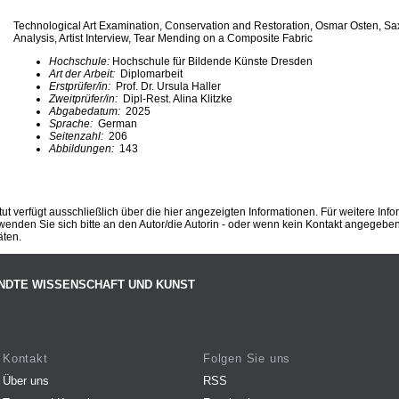
Technological Art Examination, Conservation and Restoration, Osmar Osten, Sax
Analysis, Artist Interview, Tear Mending on a Composite Fabric
Hochschule:
Hochschule für Bildende Künste Dresden
Art der Arbeit:
Diplomarbeit
Erstprüfer/in:
Prof. Dr. Ursula Haller
Zweitprüfer/in:
Dipl-Rest. Alina Klitzke
Abgabedatum:
2025
Sprache:
German
Seitenzahl:
206
Abbildungen:
143
ut verfügt ausschließlich über die hier angezeigten Informationen. Für weitere Inf
enden Sie sich bitte an den Autor/die Autorin - oder wenn kein Kontakt angegeben i
äten.
NDTE WISSENSCHAFT UND KUNST
Kontakt
Folgen Sie uns
Über uns
RSS