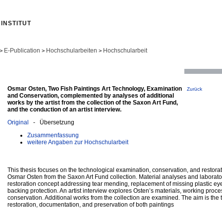
INSTITUT
E-Publication
Hochschularbeiten
Hochschularbeit
>
>
>
Osmar Osten, Two Fish Paintings Art Technology, Examination
Zurück
and Conservation, complemented by analyses of additional
works by the artist from the collection of the Saxon Art Fund,
and the conduction of an artist interview.
Original
- Übersetzung
Zusammenfassung
weitere Angaben zur Hochschularbeit
This thesis focuses on the technological examination, conservation, and restorat
Osmar Osten from the Saxon Art Fund collection. Material analyses and laborator
restoration concept addressing tear mending, replacement of missing plastic eye
backing protection. An artist interview explores Osten’s materials, working proc
conservation. Additional works from the collection are examined. The aim is the t
restoration, documentation, and preservation of both paintings