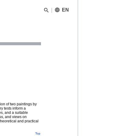
EN
ion of two paintings by
y tests inform a
s, and a suitable
ess, and views on
heoretical and practical
Top