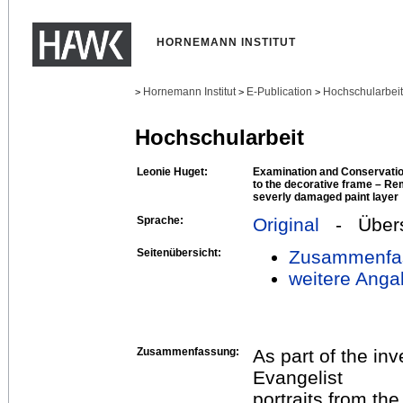
HORNEMANN INSTITUT
Hornemann Institut
E-Publication
Hochschularbei
>
>
>
Hochschularbeit
Leonie Huget:
Examination and Conservatio
to the decorative frame – Re
severly damaged paint layer
Sprache:
Original
- Übers
Seitenübersicht:
Zusammenfa
weitere Anga
Zusammenfassung:
As part of the in
Evangelist
portraits from th