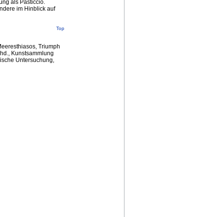
ung als Pasticcio.
dere im Hinblick auf
Top
 Meeresthiasos, Triumph
 Jhd., Kunstsammlung
ogische Untersuchung,