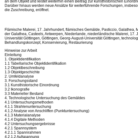
an dem Objekt und leistet weiterhin einen Beitrag zur kunsthistorischen Einordn
Darüber hinaus werden neue Ansätze für weiterführende Forschungen, insbeson
die Zuschreibung, eröffnet.
Flämische Malerei, 17. Jahrhundert, flämisches Gemälde, Pasticcio, Galathea,
der Galathea, Casteels, Antwerpen, Niederlande, niederländische Malerei, 17.
Universität Göttingen, Göttingen, Georg-August-Universität Göttingen, technol
Behandlungskonzept, Konservierung, Restaurierung
Hinweise zur Arbeit
Einleitung
1. Objektidentifikation
1.1 Tabellarische Objektidentifikation
1.2 Objektbeschreibung
1.3 Objektgeschichte
2. Umfeldanalyse
3. Forschungsstand
3.1 Kunsthistorische Einordnung
3.2 Ikonografie
3.3 Materieller Bestand
4. Technologische Untersuchung des Gemäldes
4.1 Untersuchungsmethoden
4.1.1 Strahlenuntersuchung
4.1.2 Analyse von Anschliffen (Punktuntersuchung)
4.1.3 Materialanalyse
4.1.4 Digitale Methoden
4.2 Untersuchungsergebnisse
4.2.1 Spannsystem
4.2.1.1 Spannrahmen
4.2.1.2 Aufspannung