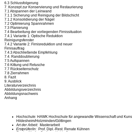
6.3 Schlussfolgerung
7. Konzept zur Konservierung und Restaurierung
7.1 Abspannen der Leinwand
7.1.1 Sicherung und Reinigung der Bildschicht
7.1.2 Konsolidierung der Nägel
7.2 Optimierung Spannrahmen
7.3 Planierung
7.4 Bearbeitung der vorliegenden Firnissituation
7.4.1 Variante 1: Optische Reduktion
Reinigungsfenster
7.4.2 Variante 2: Firnisreduktion und neuer
Firnisauftrag
7.4.3 Abschließende Empfehlung
7.4. Randdoublierung
7.5 Aufspannen
7.6 Kittung und Retusche
7.7 Rückseitenschutz
7.8 Zierrahmen
8. Fazit
9. Ausblick
Literaturverzeichnis
Abbildungsverzeichnis
Abbildungsnachweis
Anhang
Hochschule:
HAWK Hochschule für angewandte Wissenschaft und Kuns
Hildesheim/Holzminden/Göttingen
Art der Arbeit:
Masterarbeit
Erstprüfer/in:
Prof. Dipl.-Rest. Renate Kühnen