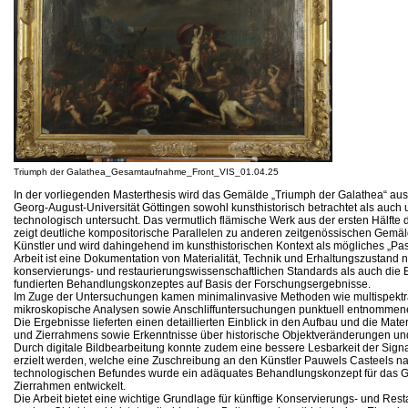
Triumph der Galathea_Gesamtaufnahme_Front_VIS_01.04.25
In der vorliegenden Masterthesis wird das Gemälde „Triumph der Galathea“ a
Georg-August-Universität Göttingen sowohl kunsthistorisch betrachtet als auch
technologisch untersucht. Das vermutlich flämische Werk aus der ersten Hälfte 
zeigt deutliche kompositorische Parallelen zu anderen zeitgenössischen Gemä
Künstler und wird dahingehend im kunsthistorischen Kontext als mögliches „Pastic
Arbeit ist eine Dokumentation von Materialität, Technik und Erhaltungszustand 
konservierungs- und restaurierungswissenschaftlichen Standards als auch die 
fundierten Behandlungskonzeptes auf Basis der Forschungsergebnisse.
Im Zuge der Untersuchungen kamen minimalinvasive Methoden wie multispektra
mikroskopische Analysen sowie Anschliffuntersuchungen punktuell entnommen
Die Ergebnisse lieferten einen detaillierten Einblick in den Aufbau und die Mate
und Zierrahmens sowie Erkenntnisse über historische Objektveränderungen und
Durch digitale Bildbearbeitung konnte zudem eine bessere Lesbarkeit der Sig
erzielt werden, welche eine Zuschreibung an den Künstler Pauwels Casteels na
technologischen Befundes wurde ein adäquates Behandlungskonzept für das 
Zierrahmen entwickelt.
Die Arbeit bietet eine wichtige Grundlage für künftige Konservierungs- und R