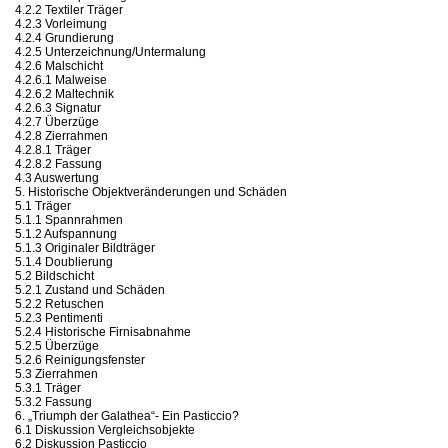
4.2.2 Textiler Träger
4.2.3 Vorleimung
4.2.4 Grundierung
4.2.5 Unterzeichnung/Untermalung
4.2.6 Malschicht
4.2.6.1 Malweise
4.2.6.2 Maltechnik
4.2.6.3 Signatur
4.2.7 Überzüge
4.2.8 Zierrahmen
4.2.8.1 Träger
4.2.8.2 Fassung
4.3 Auswertung
5. Historische Objektveränderungen und Schäden
5.1 Träger
5.1.1 Spannrahmen
5.1.2 Aufspannung
5.1.3 Originaler Bildträger
5.1.4 Doublierung
5.2 Bildschicht
5.2.1 Zustand und Schäden
5.2.2 Retuschen
5.2.3 Pentimenti
5.2.4 Historische Firnisabnahme
5.2.5 Überzüge
5.2.6 Reinigungsfenster
5.3 Zierrahmen
5.3.1 Träger
5.3.2 Fassung
6. „Triumph der Galathea“- Ein Pasticcio?
6.1 Diskussion Vergleichsobjekte
6.2 Diskussion Pasticcio