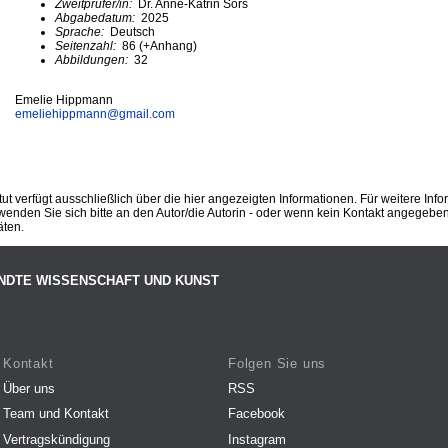
Zweitprüfer/in:
Dr. Anne-Katrin Sors
Abgabedatum:
2025
Sprache:
Deutsch
Seitenzahl:
86 (+Anhang)
Abbildungen:
32
Emelie Hippmann
emeliehippmann@
gmail.com
ut verfügt ausschließlich über die hier angezeigten Informationen. Für weitere Inf
enden Sie sich bitte an den Autor/die Autorin - oder wenn kein Kontakt angegeben i
äten.
NDTE WISSENSCHAFT UND KUNST
Kontakt
Folgen Sie uns
Über uns
RSS
Team und Kontakt
Facebook
Vertragskündigung
Instagram