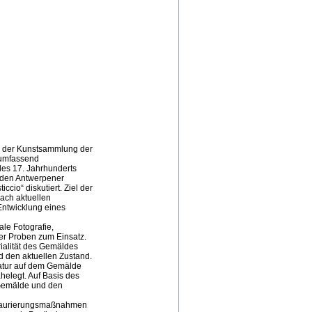
us der Kunstsammlung der
 umfassend
des 17. Jahrhunderts
lden Antwerpener
cio“ diskutiert. Ziel der
nach aktuellen
Entwicklung eines
le Fotografie,
er Proben zum Einsatz.
rialität des Gemäldes
 den aktuellen Zustand.
natur auf dem Gemälde
helegt. Auf Basis des
Gemälde und den
estaurierungsmaßnahmen