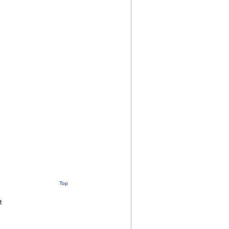
Top
t