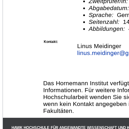
Zweitprüfer/in
Abgabedatum
Sprache:
Ger
Seitenzahl:
1
Abbildungen:
Kontakt:
Linus Meidinger
linus.meidinger@
g
Das Hornemann Institut verfügt
Informationen. Für weitere Inf
Hochschularbeit wenden Sie sich
wenn kein Kontakt angegeben is
Fakultäten.
HAWK HOCHSCHULE FÜR ANGEWANDTE WISSENSCHAFT UND 