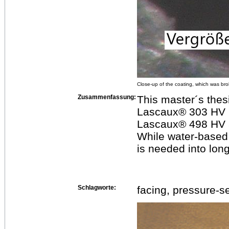
Close-up of the coating, which was br
Zusammenfassung:
This master´s thes
Lascaux® 303 HV is
Lascaux® 498 HV an
While water-based 
is needed into lon
Schlagworte:
facing, pressure-s