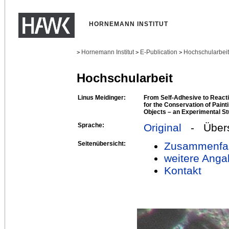
HORNEMANN INSTITUT
Hornemann Institut
E-Publication
Hochschularbei
>
>
>
Hochschularbeit
Linus Meidinger:
From Self-Adhesive to Reacti
for the Conservation of Pai
Objects – an Experimental S
Sprache:
Original
- Übers
Seitenübersicht:
Zusammenfa
weitere Anga
Kontakt