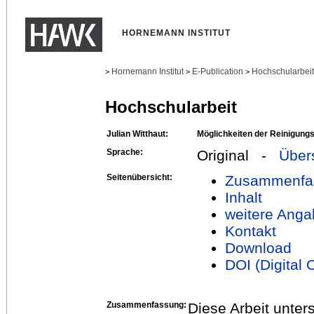
HORNEMANN INSTITUT
Hornemann Institut
E-Publication
Hochschularbei
>
>
>
Hochschularbeit
Julian Witthaut:
Möglichkeiten der Reinigung
Sprache:
Original -
Über
Seitenübersicht:
Zusammenfa
Inhalt
weitere Anga
Kontakt
Download
DOI (Digital O
Zusammenfassung:
Diese Arbeit unte