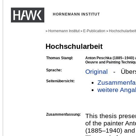
HORNEMANN INSTITUT
Hornemann Institut
E-Publication
Hochschularbei
>
>
>
Hochschularbeit
Thomas Stangl:
Anton Peschka (1885–1940) 
Oeuvre and Painting Technique
Sprache:
Original
- Übers
Seitenübersicht:
Zusammenfa
weitere Anga
Zusammenfassung:
This thesis prese
of the painter A
(1885–1940) and 