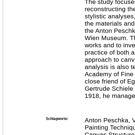
The study focuse
reconstructing th
stylistic analyses
the materials and
the Anton Peschka
Wien Museum. The 
works and to inves
practice of both a
approach to canv
analysis is also 
Academy of Fine 
close friend of E
Gertrude Schiele 
1918, he managed
Schlagworte:
Anton Peschka, V
Painting Techniqu
Canvas Structure