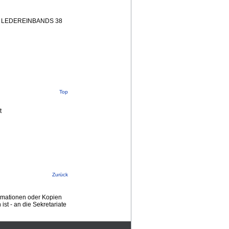
 LEDEREINBANDS 38
Top
t
Zurück
ormationen oder Kopien
st - an die Sekretariate