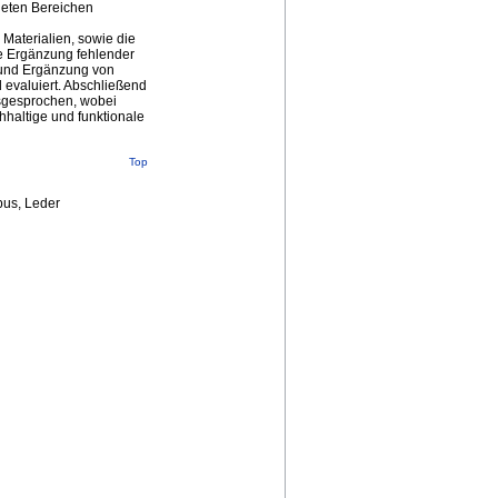
deten Bereichen
Materialien, sowie die
e Ergänzung fehlender
g und Ergänzung von
evaluiert. Abschließend
sgesprochen, wobei
hhaltige und funktionale
Top
pus, Leder