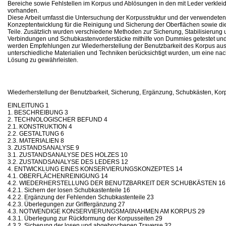
Bereiche sowie Fehlstellen im Korpus und Ablösungen in den mit Leder verklei
vorhanden.
Diese Arbeit umfasst die Untersuchung der Korpusstruktur und der verwendeten 
Konzeptentwicklung für die Reinigung und Sicherung der Oberflächen sowie di
Teile. Zusätzlich wurden verschiedene Methoden zur Sicherung, Stabilisierun
Verbindungen und Schubkastenvorderstücke mithilfe von Dummies getestet und 
werden Empfehlungen zur Wiederherstellung der Benutzbarkeit des Korpus au
unterschiedliche Materialien und Techniken berücksichtigt wurden, um eine nac
Lösung zu gewährleisten.
Wiederherstellung der Benutzbarkeit, Sicherung, Ergänzung, Schubkästen, Kor
EINLEITUNG 1
1. BESCHREIBUNG 3
2. TECHNOLOGISCHER BEFUND 4
2.1. KONSTRUKTION 4
2.2. GESTALTUNG 6
2.3. MATERIALIEN 8
3. ZUSTANDSANALYSE 9
3.1. ZUSTANDSANALYSE DES HOLZES 10
3.2. ZUSTANDSANALYSE DES LEDERS 12
4. ENTWICKLUNG EINES KONSERVIERUNGSKONZEPTES 14
4.1. OBERFLÄCHENREINIGUNG 14
4.2. WIEDERHERSTELLUNG DER BENUTZBARKEIT DER SCHUBKÄSTEN 16
4.2.1. Sichern der losen Schubkastenteile 16
4.2.2. Ergänzung der Fehlenden Schubkastenteile 23
4.2.3. Überlegungen zur Griffergänzung 27
4.3. NOTWENDIGE KONSERVIERUNGSMAßNAHMEN AM KORPUS 29
4.3.1. Überlegung zur Rückformung der Korpusseiten 29
4.3.2. Sicherung der losen und abgebrochenen Traverse 32