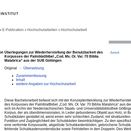
INSTITUT
E-Publication
Hochschularbeiten
Hochschularbeit
>
>
>
on
Überlegungen zur Wiederherstellung der Benutzbarkeit des
Zurück
Korpusses der Palmblattbibel „Cod. Ms. Or. Var. 70 Biblia
Malabrica“ aus der SUB Göttingen
Original -
Übersetzung
Zusammenfassung
Inhalt
weitere Angaben zur Hochschularbeit
Diese Bachelorarbeit befasst sich mit der Konzeptentwicklung zur Wiederherste
des Korpusses der Palmblattbibel „Cod. Ms. Or. Var. 70 Biblia Malabrica“ aus d
sich im Archiv der Niedersächsischen Staats- und Universitätsbibliothek Götting
Korpus, der als überdimensionales, in Leder gebundenes Objekt aus Holz, in Bu
Schubkästen gestaltet ist, weist einen sehr schlechten Zustand, mit strukturelle
Funktion und Zugänglichkeit der Schubkästen beeinträchtigen. Zu den spezifi
eine verformte Korpusseite, abgelöste Schubkastenböden, gebrochene Schub
fehlende Schubkastenvorderstücke sowie Fehlstellen in den Doppeln. Des Wei