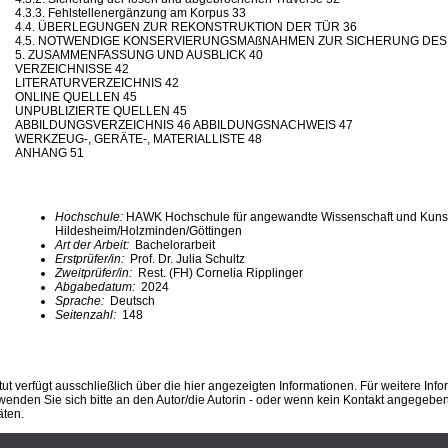
4.3.3. Fehlstellenergänzung am Korpus 33
4.4. ÜBERLEGUNGEN ZUR REKONSTRUKTION DER TÜR 36
4.5. NOTWENDIGE KONSERVIERUNGSMAßNAHMEN ZUR SICHERUNG DES
5. ZUSAMMENFASSUNG UND AUSBLICK 40
VERZEICHNISSE 42
LITERATURVERZEICHNIS 42
ONLINE QUELLEN 45
UNPUBLIZIERTE QUELLEN 45
ABBILDUNGSVERZEICHNIS 46 ABBILDUNGSNACHWEIS 47
WERKZEUG-, GERÄTE-, MATERIALLISTE 48
ANHANG 51
Hochschule:
HAWK Hochschule für angewandte Wissenschaft und Kuns
Hildesheim/Holzminden/Göttingen
Art der Arbeit:
Bachelorarbeit
Erstprüfer/in:
Prof. Dr. Julia Schultz
Zweitprüfer/in:
Rest. (FH) Cornelia Ripplinger
Abgabedatum:
2024
Sprache:
Deutsch
Seitenzahl:
148
ut verfügt ausschließlich über die hier angezeigten Informationen. Für weitere Inf
enden Sie sich bitte an den Autor/die Autorin - oder wenn kein Kontakt angegeben i
äten.