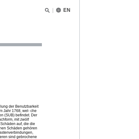
EN
llung der Benutzbarkeit
em Jahr 1768, wel- che
en (SUB) befindet. Der
chform, mit zwölf
n Schäden auf, die die
schen Schäden gehören
kastenverbindungen,
teren sind gebrochene