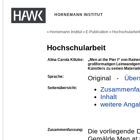
HORNEMANN INSTITUT
Hornemann Institut
E-Publication
Hochschularbei
>
>
>
Hochschularbeit
Alina Carola Klitzke:
„Men at the Pier I“ von Raine
großformatigen Leinwandgem
Künstlers zu seinen Material
Sprache:
Original -
Über
Seitenübersicht:
Zusammenfa
Inhalt
weitere Anga
Zusammenfassung:
Die vorliegende D
Gemälde Men at t