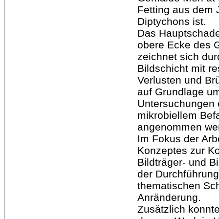
Fetting aus dem 
Diptychons ist.
Das Hauptschaden
obere Ecke des 
zeichnet sich du
Bildschicht mit r
Verlusten und Br
auf Grundlage um
Untersuchungen 
mikrobiellem Befa
angenommen wer
Im Fokus der Arbe
Konzeptes zur Ko
Bildträger- und 
der Durchführung
thematischen Schw
Anränderung.
Zusätzlich konnte