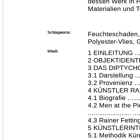
dessen Werk in H
Materialien und 
Schlagworte:
Feuchteschaden, 
Polyester-Vlies, 
Inhalt:
1 EINLEITUNG .........
2 OBJEKTIDENTIFIKA
3 DAS DIPTYCHON M
3.1 Darstellung .......
3.2 Provenienz .......
4 KÜNSTLER RAINER
4.1 Biografie .........
4.2 Men at the Pi
....................... ...
4.3 Rainer Fettin
5 KÜNSTLERINTERVIE
5.1 Methodik Künstl